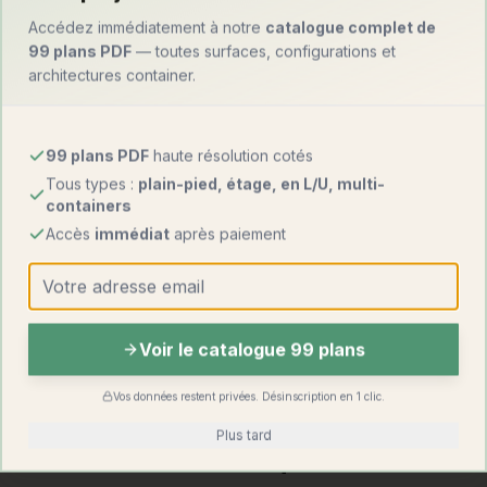
Accédez immédiatement à notre
catalogue complet de
Critère
Tiny house
Maison container
99 plans PDF
— toutes surfaces, configurations et
architectures container.
1 800 – 3 200
Prix au m²
1 000 – 1 800 €
€
99 plans PDF
haute résolution cotés
Totale (sur
Transportable par
Mobilité
Tous types :
plain-pied, étage, en L/U, multi-
remorque)
camion-grue
containers
Accès
immédiat
après paiement
Permis de
Aucun si
Requis au-delà de
construire
mobile
20 m²
Surface
15 – 25 m²
13 – 200 m² et +
possible
(mobile)
Voir le catalogue 99 plans
Découvrir
le studio container
Vos données restent privées. Désinscription en 1 clic.
Plus tard
Questions fréquentes