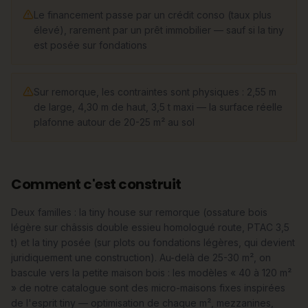
Le financement passe par un crédit conso (taux plus
élevé), rarement par un prêt immobilier — sauf si la tiny
est posée sur fondations
Sur remorque, les contraintes sont physiques : 2,55 m
de large, 4,30 m de haut, 3,5 t maxi — la surface réelle
plafonne autour de 20-25 m² au sol
Comment c'est construit
Deux familles : la tiny house sur remorque (ossature bois
légère sur châssis double essieu homologué route, PTAC 3,5
t) et la tiny posée (sur plots ou fondations légères, qui devient
juridiquement une construction). Au-delà de 25-30 m², on
bascule vers la petite maison bois : les modèles « 40 à 120 m²
» de notre catalogue sont des micro-maisons fixes inspirées
de l'esprit tiny — optimisation de chaque m², mezzanines,