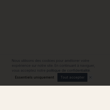
Nous utilisons des cookies pour améliorer votre
expérience sur notre site. En continuant à naviguer,
vous acceptez notre
politique de confidentialité
.
Essentiels uniquement
Tout accepter
Modulink