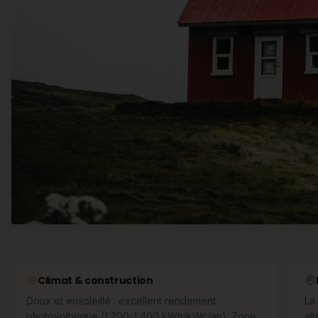
Climat & construction
Doux et ensoleillé : excellent rendement
La
photovoltaïque (1 200-1 400 kWh/kWc/an). Zone
al