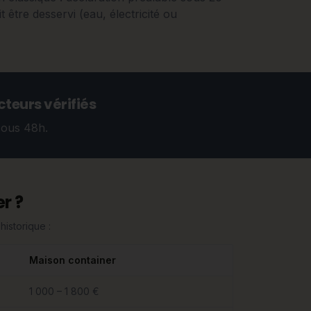
t être desservi (eau, électricité ou
teurs vérifiés
sous 48h.
r ?
historique :
Maison container
1 000 – 1 800 €