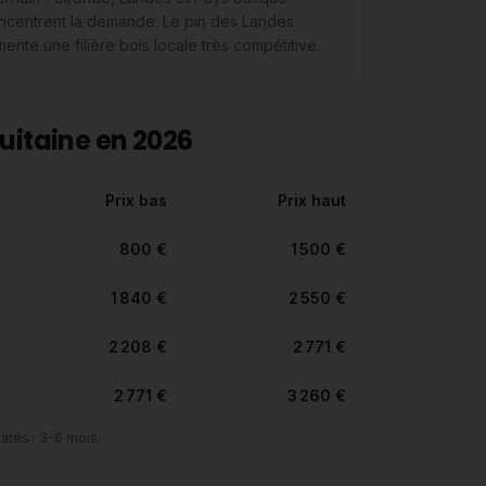
ncentrent la demande. Le pin des Landes
mente une filière bois locale très compétitive.
uitaine en 2026
Prix bas
Prix haut
800 €
1 500 €
1 840 €
2 550 €
2 208 €
2 771 €
2 771 €
3 260 €
atés : 3-6 mois.