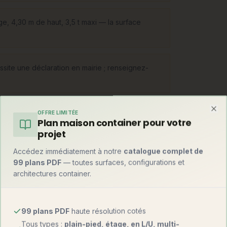
ge, 4,30 m de haut, 3,5 t maxi — la surface
ssite une déclaration en mairie ; renseignez-
OFFRE LIMITÉE
Clo
Plan maison container pour votre
projet
s légère sur châssis double essieu
Accédez immédiatement à notre
catalogue complet de
ou fondations légères, qui devient
99 plans PDF
— toutes surfaces, configurations et
bascule vers la petite maison bois : les
architectures container.
o-maisons fixes inspirées de l'esprit tiny —
grés.
99 plans PDF
haute résolution cotés
Tous types :
plain-pied, étage, en L/U, multi-