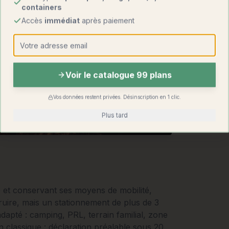
containers
Accès
immédiat
après paiement
Voir le catalogue 99 plans
Vos données restent privées. Désinscription en 1 clic.
Plus tard
e et conservant ses moyens de mobilité,
uire, mais un stationnement de plus de 3
dapté : camping, PRL, terrain familial, zone
 classique : déclaration préalable sous 20