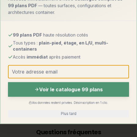
en connaissance de cause :
99 plans PDF
— toutes surfaces, configurations et
architectures container.
Critère
Tiny house
Maison container
1 800 – 3 200
Prix au m²
1 000 – 1 800 €
99 plans PDF
haute résolution cotés
€
Tous types :
plain-pied, étage, en L/U, multi-
containers
Totale (sur
Transportable par
Mobilité
remorque)
camion-grue
Accès
immédiat
après paiement
Permis de
Aucun si
Requis au-delà de
construire
mobile
20 m²
Surface
Voir le catalogue 99 plans
15 – 25 m²
13 – 200 m² et +
possible
(mobile)
Vos données restent privées. Désinscription en 1 clic.
Découvrir
le studio container
Plus tard
Questions fréquentes