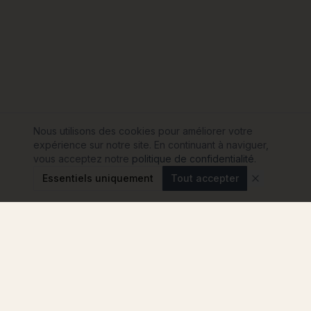
Nous utilisons des cookies pour améliorer votre
expérience sur notre site. En continuant à naviguer,
vous acceptez notre
politique de confidentialité
.
Essentiels uniquement
Tout accepter
Modulink
Le comparateur n°1 pour votre projet de maison
container en France. Comparez les