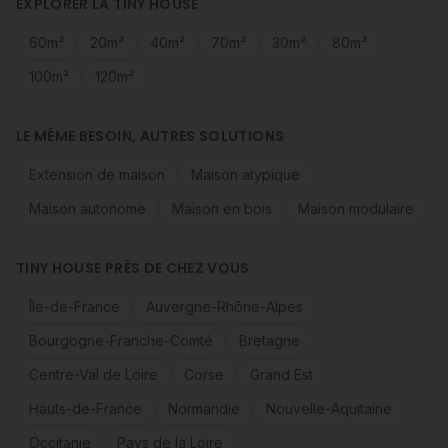
EXPLORER LA TINY HOUSE
60m²
20m²
40m²
70m²
30m²
80m²
100m²
120m²
LE MÊME BESOIN, AUTRES SOLUTIONS
Extension de maison
Maison atypique
Maison autonome
Maison en bois
Maison modulaire
TINY HOUSE PRÈS DE CHEZ VOUS
Île-de-France
Auvergne-Rhône-Alpes
Bourgogne-Franche-Comté
Bretagne
Centre-Val de Loire
Corse
Grand Est
Hauts-de-France
Normandie
Nouvelle-Aquitaine
Occitanie
Pays de la Loire