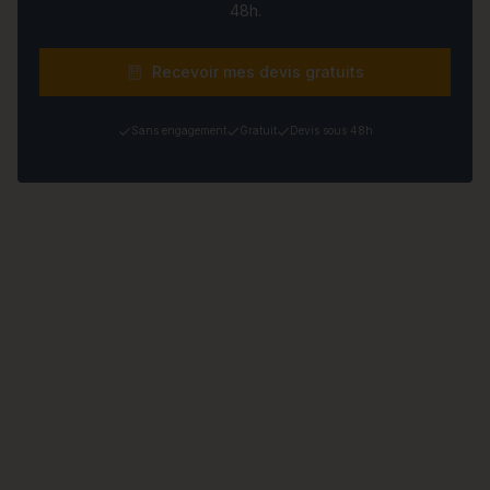
48h.
Recevoir mes devis gratuits
Sans engagement
Gratuit
Devis sous 48h