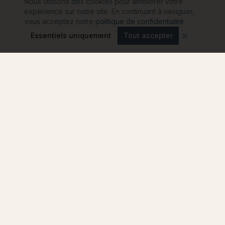
Nous utilisons des cookies pour améliorer votre
expérience sur notre site. En continuant à naviguer,
vous acceptez notre
politique de confidentialité
.
Essentiels uniquement
Tout accepter
Modulink
Le comparateur n°1 pour votre projet de maison
container en France. Comparez les
constructeurs, sans engagement.
4.8
★
★
★
★
★
TYPES
SURFACES