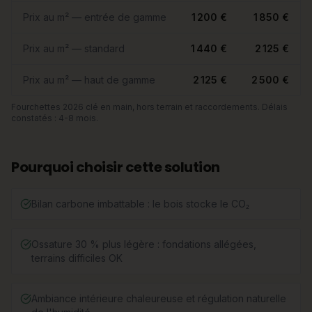
Prix au m² — entrée de gamme
1 200 €
1 850 €
Prix au m² — standard
1 440 €
2 125 €
Prix au m² — haut de gamme
2 125 €
2 500 €
Fourchettes 2026 clé en main, hors terrain et raccordements. Délais
constatés : 4-8 mois.
Pourquoi choisir cette solution
Bilan carbone imbattable : le bois stocke le CO₂
Ossature 30 % plus légère : fondations allégées,
terrains difficiles OK
Ambiance intérieure chaleureuse et régulation naturelle