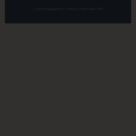
Sans engagement
Gratuit
Devis sous 48h