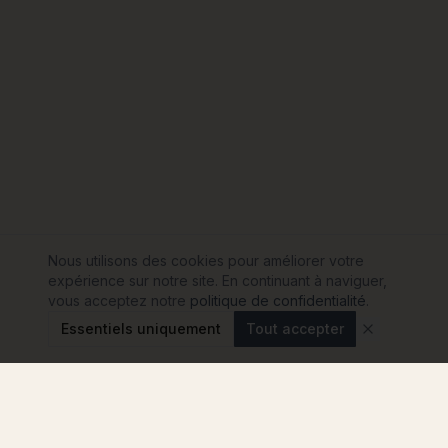
Nous utilisons des cookies pour améliorer votre
expérience sur notre site. En continuant à naviguer,
vous acceptez notre
politique de confidentialité
.
Essentiels uniquement
Tout accepter
Modulink