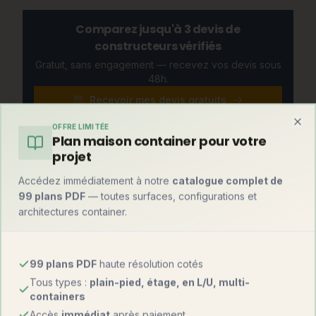
Comparez jusqu'à 3 devis de
constructeurs vérifiés
Gratuit, sans engagement — recevez vos devis sous
48h.
Recevoir mes devis gratuits
OFFRE LIMITÉE
Clo
Plan maison container pour votre
projet
Et par rapport à une maison container ?
Accédez immédiatement à notre
catalogue complet de
Avant de trancher, comparez avec la solution container —
99 plans PDF
— toutes surfaces, configurations et
souvent la plus rapide du marché :
architectures container.
Critère
Tiny house
Maison container
99 plans PDF
haute résolution cotés
1 800 – 3 200
Prix au m²
1 000 – 1 800 €
Tous types :
plain-pied, étage, en L/U, multi-
€
containers
Accès
immédiat
après paiement