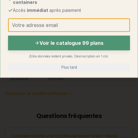
containers
Accès
immédiat
après paiement
1 800 – 3 200
Prix au m²
1 000 – 1 800 €
€
Totale (sur
Transportable par
Mobilité
remorque)
camion-grue
Voir le catalogue 99 plans
Permis de
Aucun si
Requis au-delà de
Vos données restent privées. Désinscription en 1 clic.
construire
mobile
20 m²
Plus tard
Surface
15 – 25 m²
13 – 200 m² et +
possible
(mobile)
Découvrir
le studio container
Questions fréquentes
Combien coûte une tiny house Seine-Saint-Denis