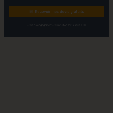
Recevoir mes devis gratuits
Sans engagement
Gratuit
Devis sous 48h