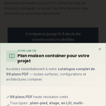
déclaration préalable sous 20 m², permis au-delà. En
résidence principale, le terrain doit être desservi (eau,
électricité ou autonomie démontrée).
Comparez jusqu'à 3 devis de
constructeurs vérifiés
Gratuit, sans engagement — recevez vos devis sous
48h.
OFFRE LIMITÉE
Clo
Plan maison container pour votre
Recevoir mes devis gratuits
projet
Accédez immédiatement à notre
catalogue complet de
99 plans PDF
— toutes surfaces, configurations et
architectures container.
Et par rapport à une maison container ?
Mise en perspective avec l'alternative container, notre
spécialité historique :
99 plans PDF
haute résolution cotés
Tous types :
plain-pied, étage, en L/U, multi-
Critère
Tiny house
Maison container