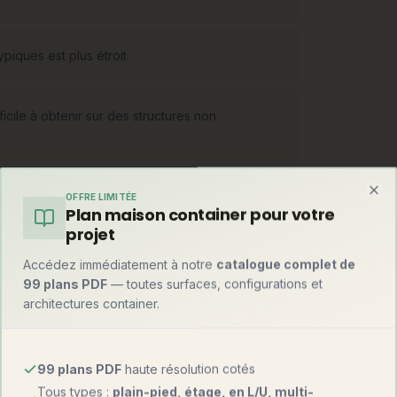
piques est plus étroit
cile à obtenir sur des structures non
OFFRE LIMITÉE
Clo
Plan maison container pour votre
projet
ns en pente ou inondables), les maisons semi-
Accédez immédiatement à notre
catalogue complet de
), les structures métalliques (grandes
99 plans PDF
— toutes surfaces, configurations et
rganiques. Chaque forme impose son bureau
architectures container.
selon le concept.
99 plans PDF
haute résolution cotés
Tous types :
plain-pied, étage, en L/U, multi-