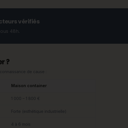
teurs vérifiés
sous 48h.
r ?
n connaissance de cause :
Maison container
1 000 – 1 800 €
Forte (esthétique industrielle)
4 à 6 mois