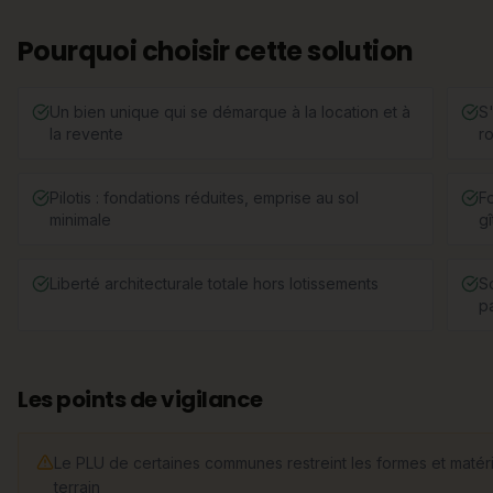
Pourquoi choisir cette solution
Un bien unique qui se démarque à la location et à
S'
la revente
r
Pilotis : fondations réduites, emprise au sol
F
minimale
gî
Liberté architecturale totale hors lotissements
S
pa
Les points de vigilance
Le PLU de certaines communes restreint les formes et matéria
terrain