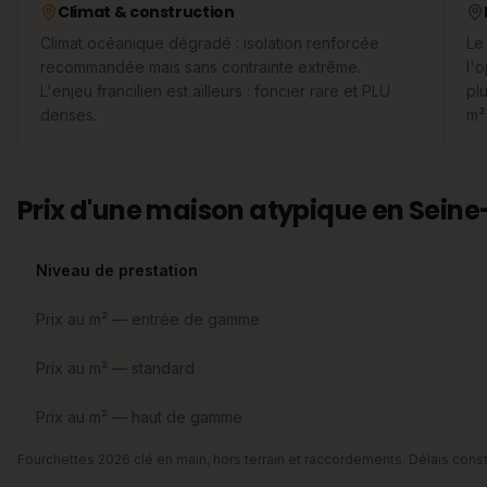
Climat & construction
Climat océanique dégradé : isolation renforcée
Le
recommandée mais sans contrainte extrême.
l'o
L'enjeu francilien est ailleurs : foncier rare et PLU
pl
denses.
m²
Prix d'une maison atypique en Seine
Niveau de prestation
Prix au m² — entrée de gamme
Prix au m² — standard
Prix au m² — haut de gamme
Fourchettes 2026 clé en main, hors terrain et raccordements. Délais const