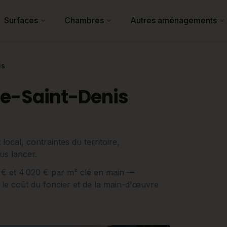
Surfaces
Chambres
Autres aménagements
is
ne-Saint-Denis
ocal, contraintes du territoire,
us lancer.
20 € et 4 020 € par m² clé en main —
 le coût du foncier et de la main-d'œuvre