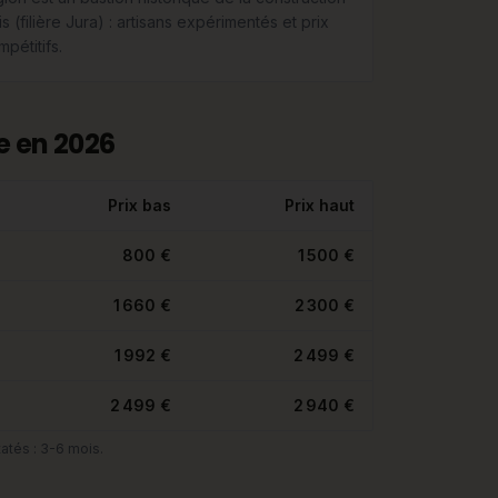
s (filière Jura) : artisans expérimentés et prix
pétitifs.
e en 2026
Prix bas
Prix haut
800 €
1 500 €
1 660 €
2 300 €
1 992 €
2 499 €
2 499 €
2 940 €
atés : 3-6 mois.