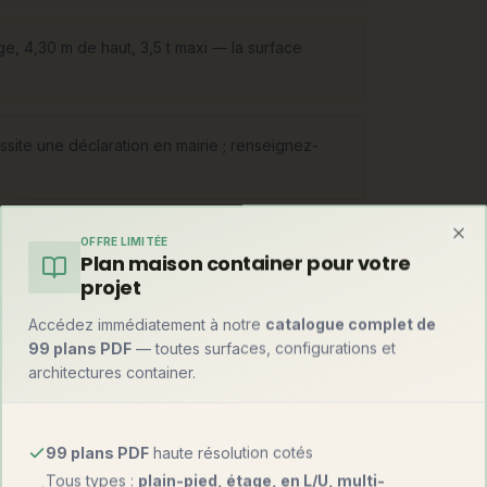
ge, 4,30 m de haut, 3,5 t maxi — la surface
ssite une déclaration en mairie ; renseignez-
OFFRE LIMITÉE
Clo
Plan maison container pour votre
projet
s légère sur châssis double essieu
Accédez immédiatement à notre
catalogue complet de
ou fondations légères, qui devient
99 plans PDF
— toutes surfaces, configurations et
bascule vers la petite maison bois : les
architectures container.
o-maisons fixes inspirées de l'esprit tiny —
grés.
99 plans PDF
haute résolution cotés
Tous types :
plain-pied, étage, en L/U, multi-