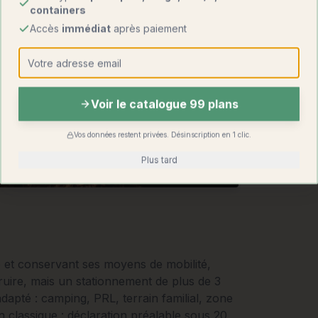
containers
Accès
immédiat
après paiement
Voir le catalogue 99 plans
Vos données restent privées. Désinscription en 1 clic.
Plus tard
e et conservant ses moyens de mobilité,
uire, mais un stationnement de plus de 3
dapté : camping, PRL, terrain familial, zone
 classique : déclaration préalable sous 20