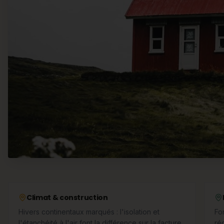
Climat & construction
Hivers continentaux marqués : l'isolation et
Fo
l'étanchéité à l'air font la différence sur la facture
ré