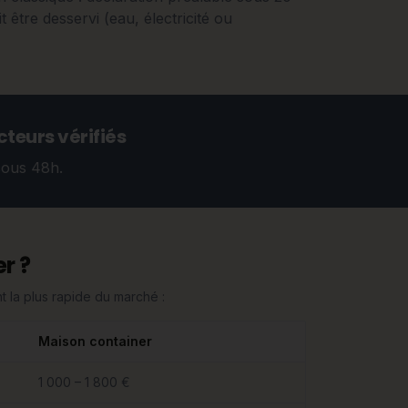
t être desservi (eau, électricité ou
teurs vérifiés
sous 48h.
r ?
 la plus rapide du marché :
Maison container
1 000 – 1 800 €