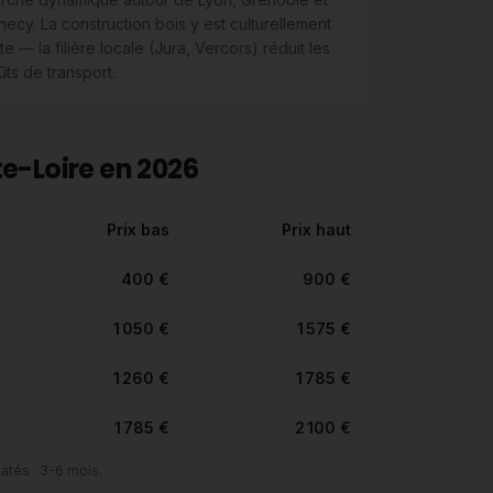
necy. La construction bois y est culturellement
te — la filière locale (Jura, Vercors) réduit les
ûts de transport.
e-Loire en 2026
Prix bas
Prix haut
400 €
900 €
1 050 €
1 575 €
1 260 €
1 785 €
1 785 €
2 100 €
atés : 3-6 mois.