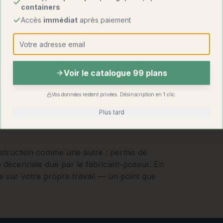
containers
Accès
immédiat
après paiement
Voir le catalogue 99 plans
Vos données restent privées. Désinscription en 1 clic.
Plus tard
struction comme une autre : permis de
e décennale due par le fabricant-poseur. En
e sur votre propre travail — un point que