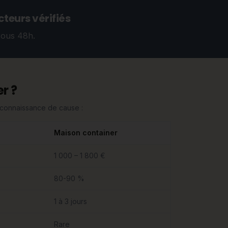
teurs vérifiés
sous 48h.
r ?
n connaissance de cause :
Maison container
1 000 – 1 800 €
80-90 %
1 à 3 jours
Rare