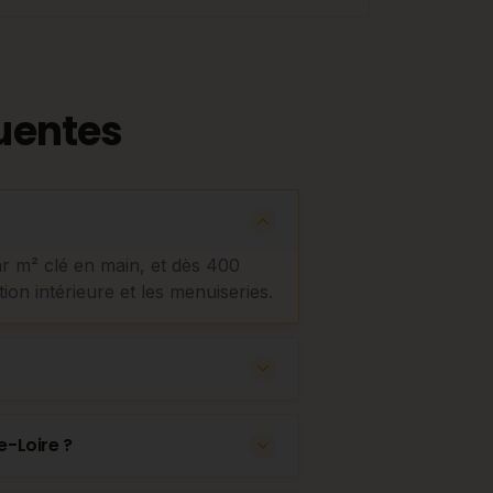
uentes
ar m² clé en main, et dès 400
tion intérieure et les menuiseries.
e-Loire ?