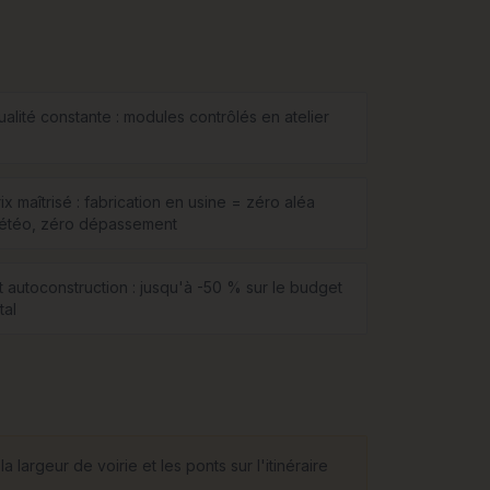
ualité constante : modules contrôlés en atelier
ix maîtrisé : fabrication en usine = zéro aléa
étéo, zéro dépassement
it autoconstruction : jusqu'à -50 % sur le budget
tal
largeur de voirie et les ponts sur l'itinéraire