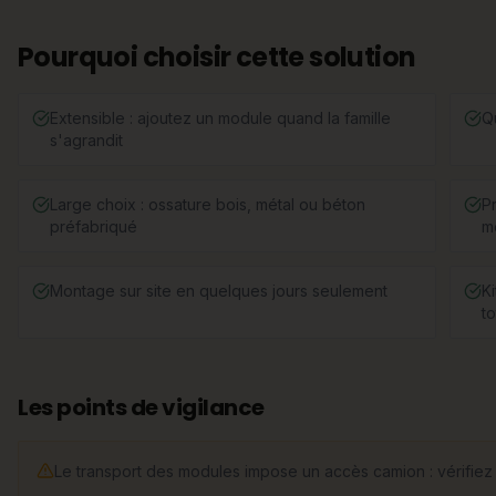
Pourquoi choisir cette solution
Extensible : ajoutez un module quand la famille
Q
s'agrandit
Large choix : ossature bois, métal ou béton
Pr
préfabriqué
m
Montage sur site en quelques jours seulement
K
to
Les points de vigilance
Le transport des modules impose un accès camion : vérifiez la 