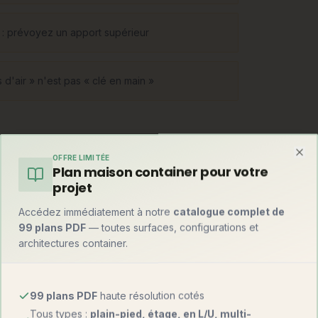
on : prévoyez un apport supérieur
d'air » n'est pas « clé en main »
OFFRE LIMITÉE
Clo
Plan maison container pour votre
 tridimensionnels complets (murs, sols,
projet
ons. La maison en kit, elle, est livrée en
 et plans fournis. Entre les deux, le semi-
Accédez immédiatement à notre
catalogue complet de
99 plans PDF
— toutes surfaces, configurations et
econd œuvre.
architectures container.
99 plans PDF
haute résolution cotés
Tous types :
plain-pied, étage, en L/U, multi-