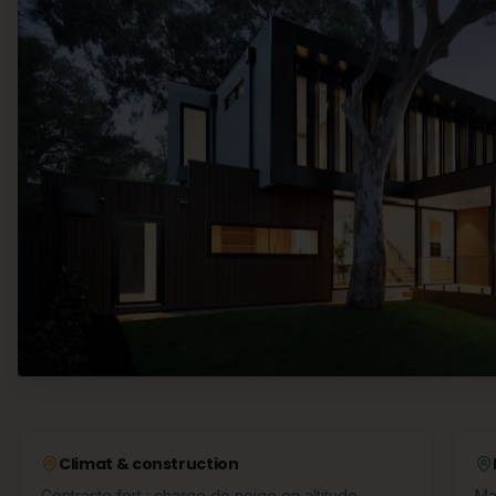
Climat & construction
Contraste fort : charge de neige en altitude
Ma