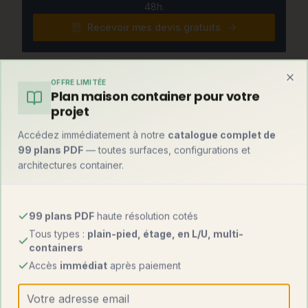
48h.
Recevoir mes devis gratuits
OFFRE LIMITÉE
Clo
Et par rapport à une maison container ?
Plan maison container pour votre
projet
Le match honnête avec la construction container, pour choisir
en connaissance de cause :
Accédez immédiatement à notre
catalogue complet de
99 plans PDF
— toutes surfaces, configurations et
Maison
Maison
architectures container.
Critère
modulaire
container
1 000 – 2 000
1 000 – 1 800
Prix au m²
99 plans PDF
haute résolution cotés
€
€
Tous types :
plain-pied, étage, en L/U, multi-
containers
Fabrication
100 %
80-90 %
Accès
immédiat
après paiement
usine
Montage sur site
2 à 5 jours
1 à 3 jours