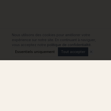
Nous utilisons des cookies pour améliorer votre
expérience sur notre site. En continuant à naviguer,
vous acceptez notre
politique de confidentialité
.
Essentiels uniquement
Tout accepter
Modulink
Le comparateur n°1 pour votre projet de maison
container en France. Comparez les
constructeurs, sans engagement.