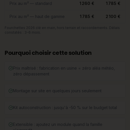
Prix au m² — standard
1 260 €
1 785 €
Prix au m² — haut de gamme
1 785 €
2 100 €
Fourchettes 2026 clé en main, hors terrain et raccordements. Délais
constatés : 3-6 mois.
Pourquoi choisir cette solution
Prix maîtrisé : fabrication en usine = zéro aléa météo,
zéro dépassement
Montage sur site en quelques jours seulement
Kit autoconstruction : jusqu'à -50 % sur le budget total
Extensible : ajoutez un module quand la famille