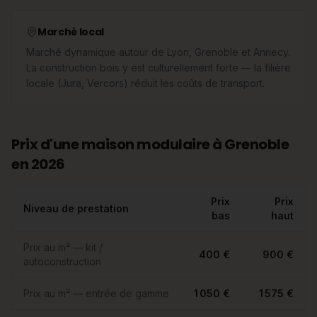
Marché local
Marché dynamique autour de Lyon, Grenoble et Annecy.
La construction bois y est culturellement forte — la filière
locale (Jura, Vercors) réduit les coûts de transport.
Prix d'une maison modulaire à Grenoble
en 2026
Prix
Prix
Niveau de prestation
bas
haut
Prix au m² — kit /
400 €
900 €
autoconstruction
Prix au m² — entrée de gamme
1 050 €
1 575 €