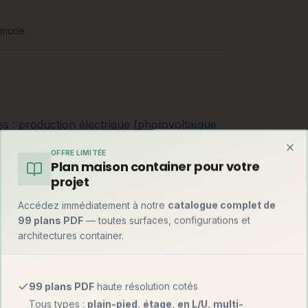
ommune
 : production électrique (photovoltaïque
5 000 €), eau (récupération de pluie 10-20
OFFRE LIMITÉE
toépuration ou toilettes sèches, 5 000-15
Clo
Plan maison container pour votre
roche) pour réduire les besoins à la
projet
Accédez immédiatement à notre
catalogue complet de
99 plans PDF
— toutes surfaces, configurations et
architectures container.
99 plans PDF
haute résolution cotés
Tous types :
plain-pied, étage, en L/U, multi-