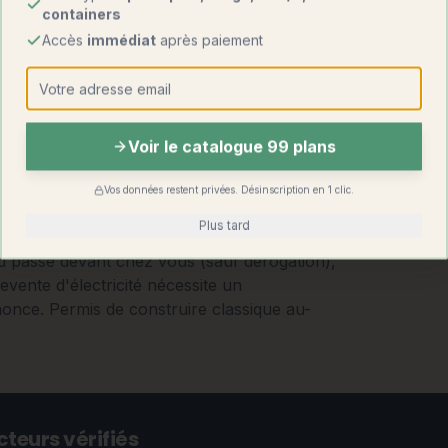
containers
Accès
immédiat
après paiement
Voir le catalogue 99 plans
Vos données restent privées. Désinscription en 1 clic.
Plus tard
au passe devant chez vous (sauf dérogation),
evente d'électricité nécessite un
nce. Permis de construire classique au-
teurs vérifiés