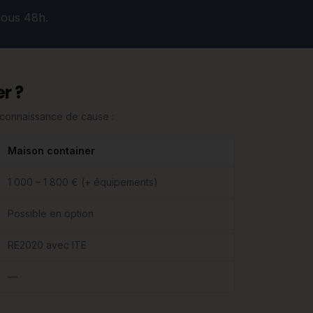
sous 48h.
r ?
n connaissance de cause :
Maison container
1 000 – 1 800 € (+ équipements)
Possible en option
RE2020 avec ITE
—