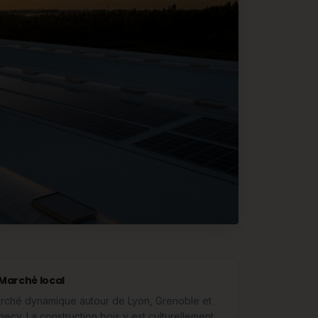
Marché local
rché dynamique autour de Lyon, Grenoble et
necy. La construction bois y est culturellement