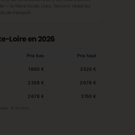
te — la filière locale (Jura, Vercors) réduit les
ûts de transport.
e-Loire en 2026
Prix bas
Prix haut
1 890 €
2 520 €
2 268 €
2 678 €
2 678 €
3 150 €
atés : 8-14 mois.