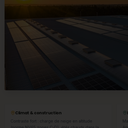
Climat & construction
Contraste fort : charge de neige en altitude
Ma
(norme NV65 zones C-D), étés chauds dans la
An