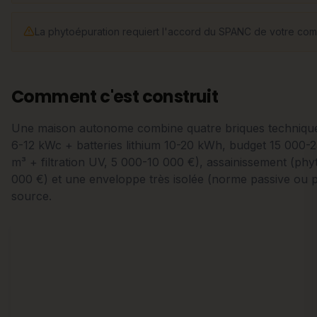
La phytoépuration requiert l'accord du SPANC de votre c
Comment c'est construit
Une maison autonome combine quatre briques techniques
6-12 kWc + batteries lithium 10-20 kWh, budget 15 000-2
m³ + filtration UV, 5 000-10 000 €), assainissement (phy
000 €) et une enveloppe très isolée (norme passive ou p
source.