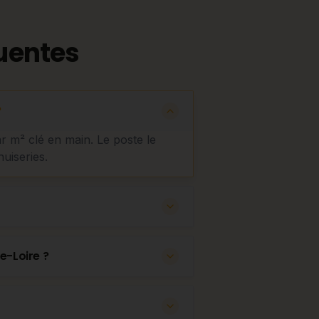
uentes
?
ar m² clé en main. Le poste le
nuiseries.
e-Loire ?