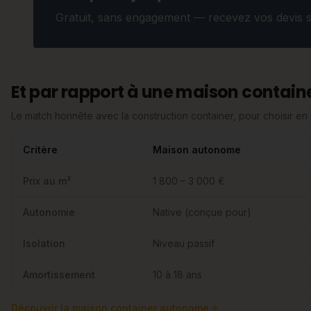
Gratuit, sans engagement — recevez vos devis 
Et par rapport à une maison containe
Le match honnête avec la construction container, pour choisir e
Critère
Maison autonome
Prix au m²
1 800 – 3 000 €
Autonomie
Native (conçue pour)
Isolation
Niveau passif
Amortissement
10 à 18 ans
Découvrir
la maison container autonome