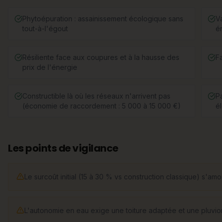
Phytoépuration : assainissement écologique sans
V
tout-à-l'égout
é
Résiliente face aux coupures et à la hausse des
F
prix de l'énergie
Constructible là où les réseaux n'arrivent pas
P
(économie de raccordement : 5 000 à 15 000 €)
é
Les points de vigilance
Le surcoût initial (15 à 30 % vs construction classique) s'amor
L'autonomie en eau exige une toiture adaptée et une pluviom