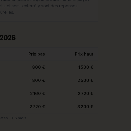
lotis et semi-enterré y sont des réponses
urelles.
 2026
Prix bas
Prix haut
800 €
1 500 €
1 800 €
2 500 €
2 160 €
2 720 €
2 720 €
3 200 €
atés : 3-6 mois.