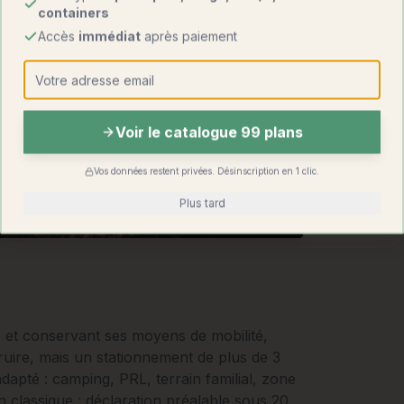
containers
Accès
immédiat
après paiement
Voir le catalogue 99 plans
Vos données restent privées. Désinscription en 1 clic.
Plus tard
e et conservant ses moyens de mobilité,
uire, mais un stationnement de plus de 3
dapté : camping, PRL, terrain familial, zone
 classique : déclaration préalable sous 20