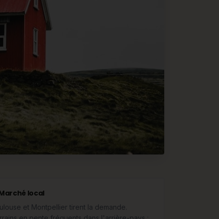
Marché local
ulouse et Montpellier tirent la demande.
rrains en pente fréquents dans l'arrière-pays :