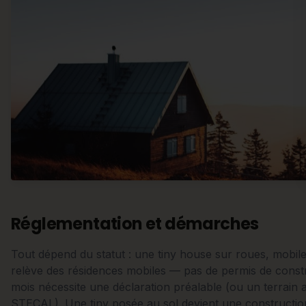
Réglementation et démarches
Tout dépend du statut : une tiny house sur roues, mobil
relève des résidences mobiles — pas de permis de constr
mois nécessite une déclaration préalable (ou un terrain a
STECAL). Une tiny posée au sol devient une construction