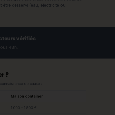
t être desservi (eau, électricité ou
teurs vérifiés
sous 48h.
r ?
n connaissance de cause :
Maison container
1 000 – 1 800 €