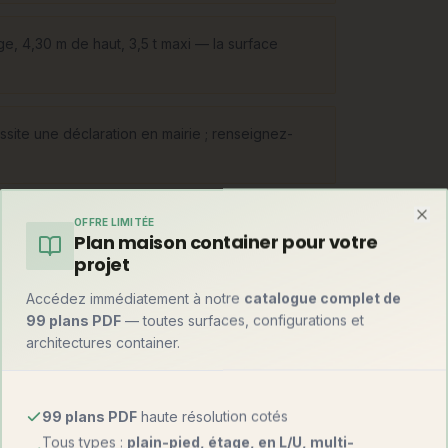
ge, 4,30 m de haut, 3,5 t maxi — la surface
ssite une déclaration en mairie ; renseignez-
OFFRE LIMITÉE
Clo
Plan maison container pour votre
projet
s légère sur châssis double essieu
Accédez immédiatement à notre
catalogue complet de
ou fondations légères, qui devient
99 plans PDF
— toutes surfaces, configurations et
bascule vers la petite maison bois : les
architectures container.
o-maisons fixes inspirées de l'esprit tiny —
grés.
99 plans PDF
haute résolution cotés
Tous types :
plain-pied, étage, en L/U, multi-