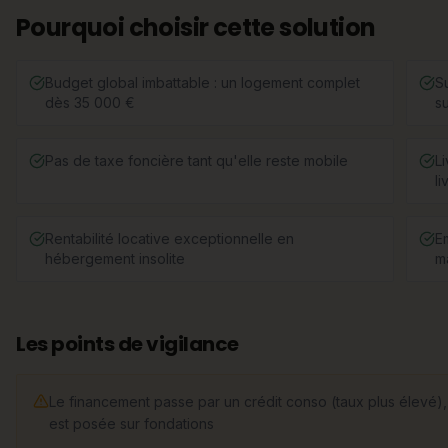
Pourquoi choisir cette solution
Budget global imbattable : un logement complet
S
dès 35 000 €
s
Pas de taxe foncière tant qu'elle reste mobile
L
li
Rentabilité locative exceptionnelle en
E
hébergement insolite
m
Les points de vigilance
Le financement passe par un crédit conso (taux plus élevé), 
est posée sur fondations