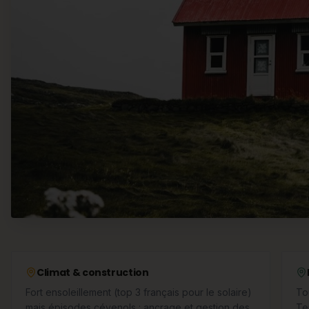
Climat & construction
Fort ensoleillement (top 3 français pour le solaire)
To
mais épisodes cévenols : ancrage et gestion des
Te