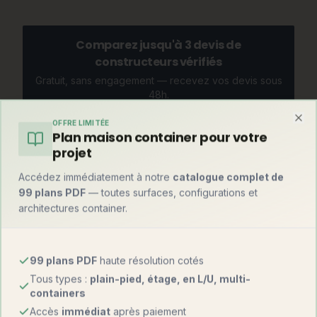
Comparez jusqu'à 3 devis de
constructeurs vérifiés
Gratuit, sans engagement — recevez vos devis sous
48h.
Recevoir mes devis gratuits
OFFRE LIMITÉE
Clo
Plan maison container pour votre
projet
Accédez immédiatement à notre
catalogue complet de
Et par rapport à une maison container ?
99 plans PDF
— toutes surfaces, configurations et
Mise en perspective avec l'alternative container, notre
architectures container.
spécialité historique :
Critère
Tiny house
Maison container
99 plans PDF
haute résolution cotés
Tous types :
plain-pied, étage, en L/U, multi-
1 800 – 3 200
containers
Prix au m²
1 000 – 1 800 €
€
Accès
immédiat
après paiement