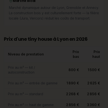
Marché local
Marché dynamique autour de Lyon, Grenoble et Annecy.
La construction bois y est culturellement forte — la filière
locale (Jura, Vercors) réduit les coûts de transport.
Prix d'une tiny house à Lyon en 2026
Prix
Prix
Niveau de prestation
bas
haut
Prix au m² — kit /
800 €
1 500 €
autoconstruction
Prix au m² — entrée de gamme
1 890 €
2 625 €
Prix au m² — standard
2 268 €
2 856 €
Prix au m² — haut de gamme
2 856 €
3 360 €