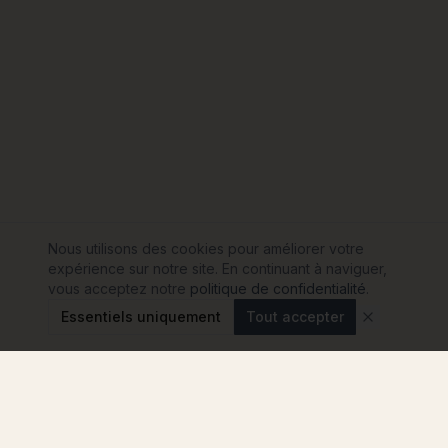
Nous utilisons des cookies pour améliorer votre
expérience sur notre site. En continuant à naviguer,
vous acceptez notre
politique de confidentialité
.
Essentiels uniquement
Tout accepter
Modulink