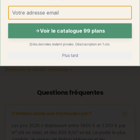
Totale (sur
Transportable par
Mobilité
remorque)
camion-grue
Permis de
Aucun si
Requis au-delà de
Voir le catalogue 99 plans
construire
mobile
20 m²
Vos données restent privées. Désinscription en 1 clic.
Surface
15 – 25 m²
13 – 200 m² et +
possible
(mobile)
Plus tard
Découvrir
le studio container
Questions fréquentes
Combien coûte une tiny house Lyon ?
Les prix 2026 s'établissent entre 1 800 € et 3 200 € par
m² clé en main, et dès 800 €/m² en kit. Le poste le plus
variable : le niveau de finition intérieure et les