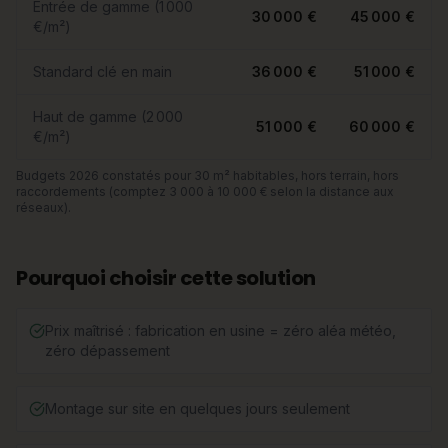
Entrée de gamme (1 000
30 000 €
45 000 €
€/m²)
Standard clé en main
36 000 €
51 000 €
Haut de gamme (2 000
51 000 €
60 000 €
€/m²)
Budgets 2026 constatés pour 30 m² habitables, hors terrain, hors
raccordements (comptez 3 000 à 10 000 € selon la distance aux
réseaux).
Pourquoi choisir cette solution
Prix maîtrisé : fabrication en usine = zéro aléa météo,
zéro dépassement
Montage sur site en quelques jours seulement