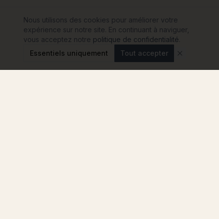
Nous utilisons des cookies pour améliorer votre
expérience sur notre site. En continuant à naviguer,
vous acceptez notre
politique de confidentialité
.
Essentiels uniquement
Tout accepter
Modulink
Le comparateur n°1 pour votre projet de maison
container en France. Comparez les
constructeurs, sans engagement.
4.8
★
★
★
★
★