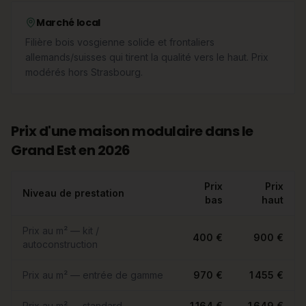
Marché local
Filière bois vosgienne solide et frontaliers
allemands/suisses qui tirent la qualité vers le haut. Prix
modérés hors Strasbourg.
Prix d'une maison modulaire dans le
Grand Est en 2026
Prix
Prix
Niveau de prestation
bas
haut
Prix au m² — kit /
400 €
900 €
autoconstruction
Prix au m² — entrée de gamme
970 €
1 455 €
Prix au m² — standard
1 164 €
1 649 €