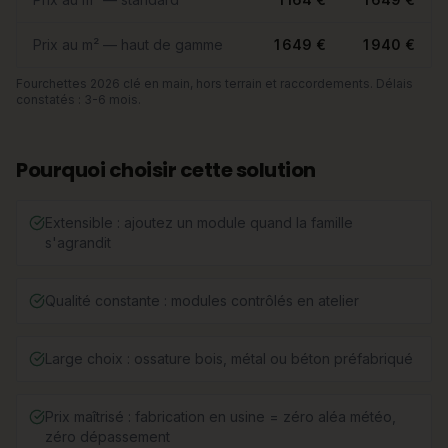
Prix au m² — haut de gamme
1 649 €
1 940 €
Fourchettes 2026 clé en main, hors terrain et raccordements. Délais
constatés : 3-6 mois.
Pourquoi choisir cette solution
Extensible : ajoutez un module quand la famille
s'agrandit
Qualité constante : modules contrôlés en atelier
Large choix : ossature bois, métal ou béton préfabriqué
Prix maîtrisé : fabrication en usine = zéro aléa météo,
zéro dépassement