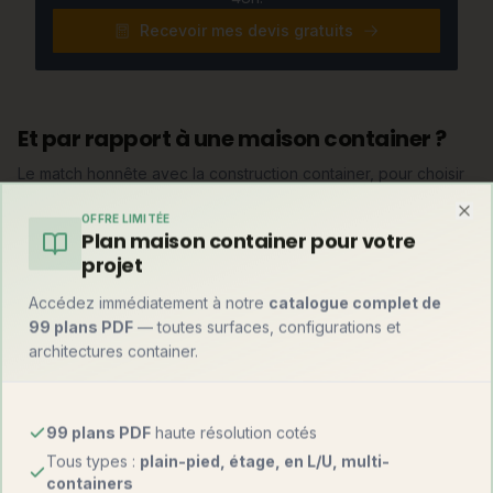
Recevoir mes devis gratuits
Et par rapport à une maison container ?
Le match honnête avec la construction container, pour choisir
en connaissance de cause :
OFFRE LIMITÉE
Clo
Plan maison container pour votre
Maison
Maison
Critère
projet
modulaire
container
Accédez immédiatement à notre
catalogue complet de
1 000 – 2 000
1 000 – 1 800
99 plans PDF
— toutes surfaces, configurations et
Prix au m²
€
€
architectures container.
Fabrication
100 %
80-90 %
usine
99 plans PDF
haute résolution cotés
Tous types :
plain-pied, étage, en L/U, multi-
Montage sur site
2 à 5 jours
1 à 3 jours
containers