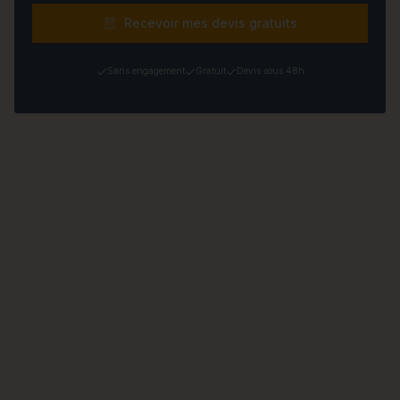
Recevoir mes devis gratuits
Sans engagement
Gratuit
Devis sous 48h