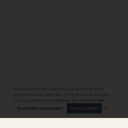
Nous utilisons des cookies pour améliorer votre
expérience sur notre site. En continuant à naviguer,
vous acceptez notre
politique de confidentialité
.
Essentiels uniquement
Tout accepter