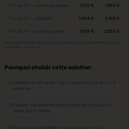
Prix au m² — entrée de gamme
1 220 €
1 885 €
Prix au m² — standard
1 464 €
2 168 €
Prix au m² — haut de gamme
2 168 €
2 550 €
Fourchettes 2026 clé en main, hors terrain et raccordements. Délais
constatés : 4-8 mois.
Pourquoi choisir cette solution
Chantier sec et rapide : hors d'eau hors d'air en 2 à 4
semaines
Isolation naturellement performante (le bois isole 12×
mieux que le béton)
Bilan carbone imbattable : le bois stocke le CO₂