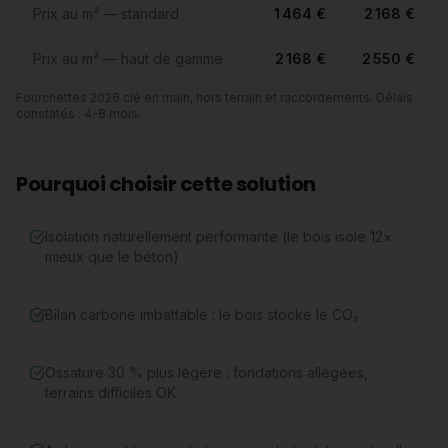
Prix au m² — standard
1 464 €
2 168 €
Prix au m² — haut de gamme
2 168 €
2 550 €
Fourchettes 2026 clé en main, hors terrain et raccordements. Délais
constatés : 4-8 mois.
Pourquoi choisir cette solution
Isolation naturellement performante (le bois isole 12×
mieux que le béton)
Bilan carbone imbattable : le bois stocke le CO₂
Ossature 30 % plus légère : fondations allégées,
terrains difficiles OK