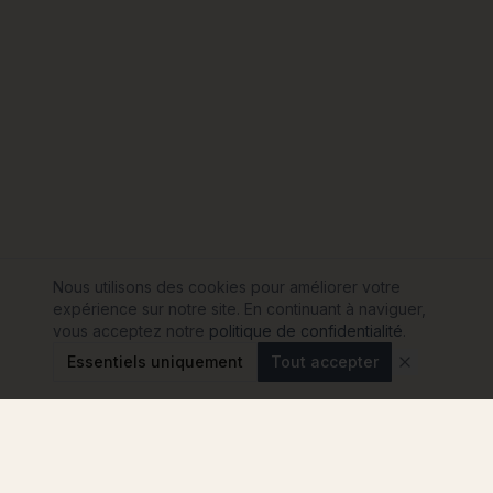
Nous utilisons des cookies pour améliorer votre
expérience sur notre site. En continuant à naviguer,
vous acceptez notre
politique de confidentialité
.
Essentiels uniquement
Tout accepter
Modulink