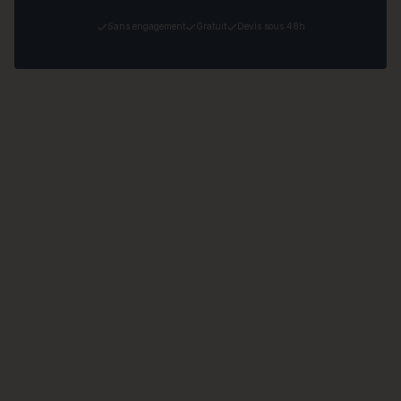
Sans engagement
Gratuit
Devis sous 48h