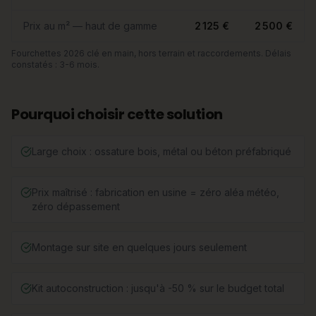
Prix au m² — haut de gamme
2 125 €
2 500 €
Fourchettes 2026 clé en main, hors terrain et raccordements. Délais
constatés : 3-6 mois.
Pourquoi choisir cette solution
Large choix : ossature bois, métal ou béton préfabriqué
Prix maîtrisé : fabrication en usine = zéro aléa météo,
zéro dépassement
Montage sur site en quelques jours seulement
Kit autoconstruction : jusqu'à -50 % sur le budget total