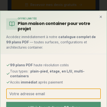
Recevoir mes devis gratuits
OFFRE LIMITÉE
Clo
Plan maison container pour votre
Et par rapport à une maison container ?
projet
Mise en perspective avec l'alternative container, notre
Accédez immédiatement à notre
catalogue complet de
spécialité historique :
99 plans PDF
— toutes surfaces, configurations et
architectures container.
Maison
Maison
Critère
modulaire
container
99 plans PDF
haute résolution cotés
1 000 – 2 000
1 000 – 1 800
Prix au m²
Tous types :
plain-pied, étage, en L/U, multi-
€
€
containers
Accès
immédiat
après paiement
Fabrication
100 %
80-90 %
usine
Montage sur site
2 à 5 jours
1 à 3 jours