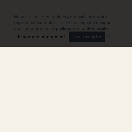
Nous utilisons des cookies pour améliorer votre
expérience sur notre site. En continuant à naviguer,
vous acceptez notre
politique de confidentialité
.
Essentiels uniquement
Tout accepter
Modulink
Le comparateur n°1 pour votre projet de maison
container en France. Comparez les
constructeurs, sans engagement.
4.8
★
★
★
★
★