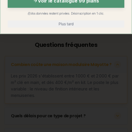
Voir le catalogue 99 plans
Kit
Oui (dès 400
Rare
autoconstruction
€/m²)
Vos données restent privées. Désinscription en 1 clic.
Découvrir
la maison container modulable
Plus tard
Questions fréquentes
Combien coûte une maison modulaire Mayotte ?
Les prix 2026 s'établissent entre 1 000 € et 2 000 € par
m² clé en main, et dès 400 €/m² en kit. Le poste le plus
variable : le niveau de finition intérieure et les
menuiseries.
Quels délais pour ce type de projet ?