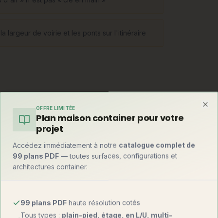
largeur de voirie et les ponts sur l'itinéraire
 tridimensionnels complets (murs, sols,
OFFRE LIMITÉE
ons. La maison en kit, elle, est livrée en
Clo
Plan maison container pour votre
 et plans fournis. Entre les deux, le semi-
projet
econd œuvre.
Accédez immédiatement à notre
catalogue complet de
99 plans PDF
— toutes surfaces, configurations et
architectures container.
99 plans PDF
haute résolution cotés
Tous types :
plain-pied, étage, en L/U, multi-