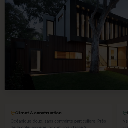
Climat & construction
Océanique doux, sans contrainte particulière. Près
Na
de la côte, visserie inox et bois classe 3
Fr