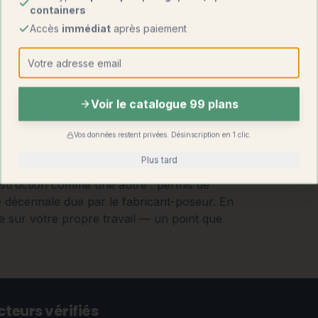
containers
Accès
immédiat
après paiement
Voir le catalogue 99 plans
Vos données restent privées. Désinscription en 1 clic.
Plus tard
struction comme une autre : permis de
e décennale due par le fabricant-poseur. En
e sur votre propre travail — un point que
teurs vérifiés