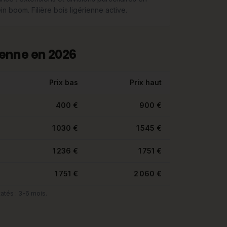
in boom. Filière bois ligérienne active.
enne en 2026
Prix bas
Prix haut
400 €
900 €
1 030 €
1 545 €
1 236 €
1 751 €
1 751 €
2 060 €
atés : 3-6 mois.