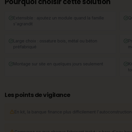
Pourquoi choisir cette solution
Extensible : ajoutez un module quand la famille
Q
s'agrandit
Large choix : ossature bois, métal ou béton
Pr
préfabriqué
m
Montage sur site en quelques jours seulement
K
to
Les points de vigilance
En kit, la banque finance plus difficilement l'autoconstructi
Comparez ce que chaque fabricant inclut : « hors d'eau hors 