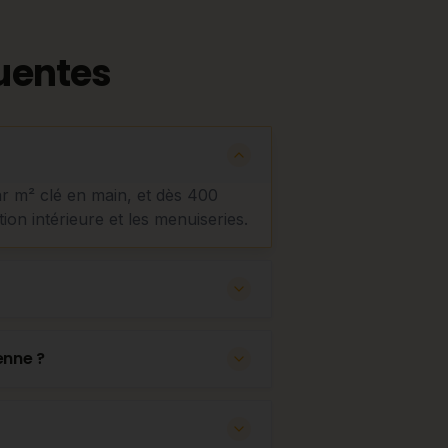
uentes
ar m² clé en main, et dès 400
tion intérieure et les menuiseries.
enne ?