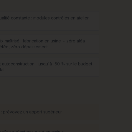
ualité constante : modules contrôlés en atelier
ix maîtrisé : fabrication en usine = zéro aléa
étéo, zéro dépassement
it autoconstruction : jusqu'à -50 % sur le budget
tal
on : prévoyez un apport supérieur
d'air » n'est pas « clé en main »