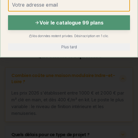
Kit
Oui (dès 400
Rare
autoconstruction
€/m²)
Voir le catalogue 99 plans
Découvrir
la maison container modulable
Vos données restent privées. Désinscription en 1 clic.
Plus tard
Questions fréquentes
Combien coûte une maison modulaire Indre-et-
Loire ?
Les prix 2026 s'établissent entre 1 000 € et 2 000 € par
m² clé en main, et dès 400 €/m² en kit. Le poste le plus
variable : le niveau de finition intérieure et les
menuiseries.
Quels délais pour ce type de projet ?