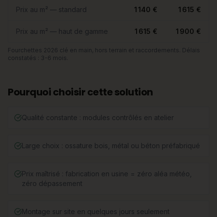
Prix au m² — standard
1 140 €
1 615 €
Prix au m² — haut de gamme
1 615 €
1 900 €
Fourchettes 2026 clé en main, hors terrain et raccordements. Délais
constatés : 3-6 mois.
Pourquoi choisir cette solution
Qualité constante : modules contrôlés en atelier
Large choix : ossature bois, métal ou béton préfabriqué
Prix maîtrisé : fabrication en usine = zéro aléa météo,
zéro dépassement
Montage sur site en quelques jours seulement