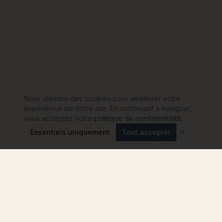
Nous utilisons des cookies pour améliorer votre
expérience sur notre site. En continuant à naviguer,
vous acceptez notre
politique de confidentialité
.
Essentiels uniquement
Tout accepter
Modulink
Le comparateur n°1 pour votre projet de maison