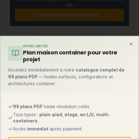
48h.
Recevoir mes devis gratuits
Et par rapport à une maison container ?
OFFRE LIMITÉE
Clo
Plan maison container pour votre
Avant de trancher, comparez avec la solution container —
projet
souvent la plus rapide du marché :
Accédez immédiatement à notre
catalogue complet de
99 plans PDF
— toutes surfaces, configurations et
Maison
Maison
Critère
modulaire
container
architectures container.
1 000 – 2 000
1 000 – 1 800
Prix au m²
€
€
99 plans PDF
haute résolution cotés
Tous types :
plain-pied, étage, en L/U, multi-
Fabrication
100 %
80-90 %
containers
usine
Accès
immédiat
après paiement
Montage sur site
2 à 5 jours
1 à 3 jours