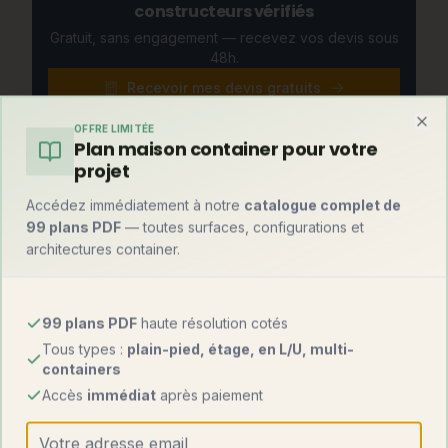
constructeurs vérifiés
Gratuit, sans engagement — recevez vos devis sous
48h.
Recevoir mes devis gratuits
OFFRE LIMITÉE
Clo
Plan maison container pour votre
projet
Et par rapport à une maison container ?
Accédez immédiatement à notre
catalogue complet de
Le match honnête avec la construction container, pour choisir
99 plans PDF
— toutes surfaces, configurations et
en connaissance de cause :
architectures container.
Maison en
Maison
Critère
bois
container
99 plans PDF
haute résolution cotés
Tous types :
plain-pied, étage, en L/U, multi-
1 200 – 2 500
Prix au m²
1 000 – 1 800 €
containers
€
Accès
immédiat
après paiement
Délais
4 à 8 mois
4 à 6 mois