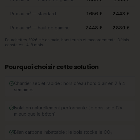
Prix au m² — standard
1 656 €
2 448 €
Prix au m² — haut de gamme
2 448 €
2 880 €
Fourchettes 2026 clé en main, hors terrain et raccordements. Délais
constatés : 4-8 mois.
Pourquoi choisir cette solution
Chantier sec et rapide : hors d'eau hors d'air en 2 à 4
semaines
Isolation naturellement performante (le bois isole 12×
mieux que le béton)
Bilan carbone imbattable : le bois stocke le CO₂