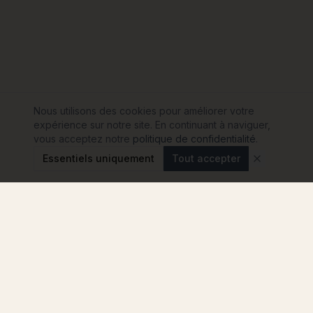
Nous utilisons des cookies pour améliorer votre
expérience sur notre site. En continuant à naviguer,
vous acceptez notre
politique de confidentialité
.
Essentiels uniquement
Tout accepter
Modulink
Le comparateur n°1 pour votre projet de maison
container en France. Comparez les
constructeurs, sans engagement.