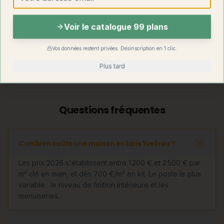
Isolation
Excellente
À créer (ITE/ITI)
naturelle
Voir le catalogue 99 plans
Image
Maximale
Forte (réemploi)
écologique
Vos données restent privées. Désinscription en 1 clic.
Plus tard
Découvrir
la maison container habillée bois
Questions fréquentes
Combien coûte une maison en bois Yvelines ?
Les prix 2026 s'établissent entre 1 200 € et 2 500 € par
m² clé en main, et dès 700 €/m² en kit. Le poste le plus
variable : le niveau de finition intérieure et les
menuiseries.