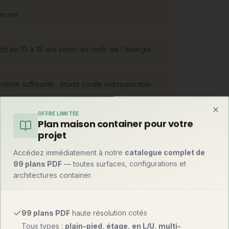
ommune
tit en 10 à 18 ans selon les tarifs de l'énergie
étrie suffisante : étude locale indispensable
OFFRE LIMITÉE
Clo
Plan maison container pour votre
projet
Accédez immédiatement à notre
catalogue complet de
 : production électrique (photovoltaïque
99 plans PDF
— toutes surfaces, configurations et
5 000 €), eau (récupération de pluie 10-20
architectures container.
toépuration ou toilettes sèches, 5 000-15
roche) pour réduire les besoins à la
99 plans PDF
haute résolution cotés
Tous types :
plain-pied, étage, en L/U, multi-