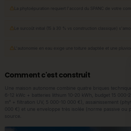
La phytoépuration requiert l'accord du SPANC de votre c
Le surcoût initial (15 à 30 % vs construction classique) s'amor
L'autonomie en eau exige une toiture adaptée et une pluviom
Comment c'est construit
Une maison autonome combine quatre briques techniques
6-12 kWc + batteries lithium 10-20 kWh, budget 15 000-2
m³ + filtration UV, 5 000-10 000 €), assainissement (phy
000 €) et une enveloppe très isolée (norme passive ou p
source.