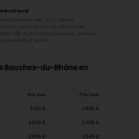
Marché local
cier littoral très cher : le m² optimisé
xtension, surélévation) y est extrêmement
ntable. ABF et sites classés fréquents : anticipez
s prescriptions d'aspect.
es Bouches-du-Rhône en
Prix bas
Prix haut
2 120 €
2 830 €
2 544 €
3 009 €
3 009 €
3 540 €