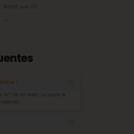
RE2020 avec ITE
—
uentes
Rhône ?
ar m² clé en main. Le poste le
nuiseries.