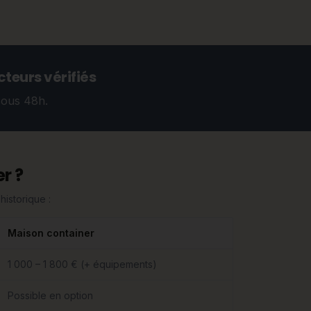
teurs vérifiés
sous 48h.
r ?
historique :
Maison container
1 000 – 1 800 € (+ équipements)
Possible en option