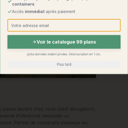
containers
Accès
immédiat
après paiement
Voir le catalogue 99 plans
Vos données restent privées. Désinscription en 1 clic.
Plus tard
au passe devant chez vous (sauf dérogation),
evente d'électricité nécessite un
nce. Permis de construire classique au-