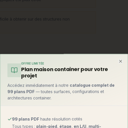
cile à obtenir sur des structures non
ns en pente ou inondables), les maisons semi-
OFFRE LIMITÉE
Clo
Plan maison container pour votre
), les structures métalliques (grandes
projet
rganiques. Chaque forme impose son bureau
selon le concept.
Accédez immédiatement à notre
catalogue complet de
99 plans PDF
— toutes surfaces, configurations et
architectures container.
99 plans PDF
haute résolution cotés
Tous types :
plain-pied, étage, en L/U, multi-