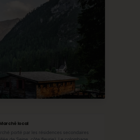
Marché local
rché porté par les résidences secondaires
allée de Seine, côte fleurie). Le colombage