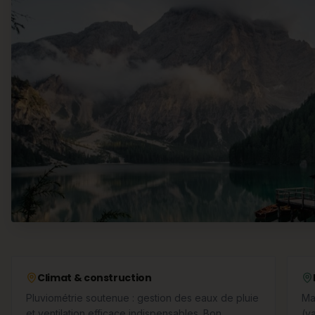
Climat & construction
Pluviométrie soutenue : gestion des eaux de pluie
Ma
et ventilation efficace indispensables. Bon
(v