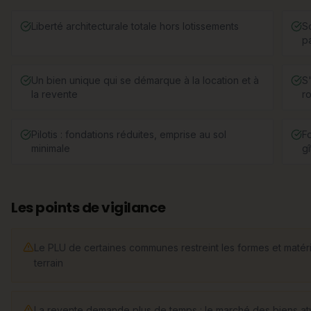
Liberté architecturale totale hors lotissements
S
pa
Un bien unique qui se démarque à la location et à
S'
la revente
r
Pilotis : fondations réduites, emprise au sol
F
minimale
gî
Les points de vigilance
Le PLU de certaines communes restreint les formes et matéria
terrain
La revente demande plus de temps : le marché des biens aty