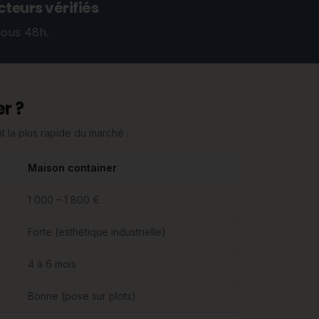
teurs vérifiés
sous 48h.
r ?
 la plus rapide du marché :
Maison container
1 000 – 1 800 €
Forte (esthétique industrielle)
4 à 6 mois
Bonne (pose sur plots)