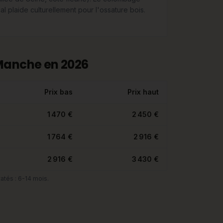
cal plaide culturellement pour l'ossature bois.
 Manche en 2026
Prix bas
Prix haut
1 470 €
2 450 €
1 764 €
2 916 €
2 916 €
3 430 €
atés : 6-14 mois.