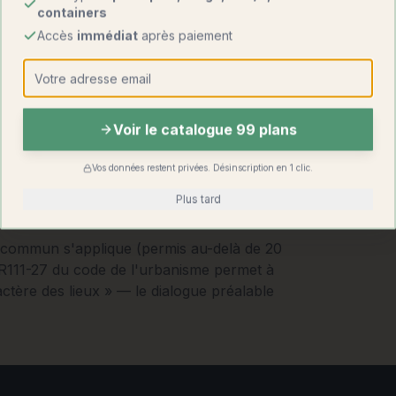
containers
Accès
immédiat
après paiement
Voir le catalogue 99 plans
Vos données restent privées. Désinscription en 1 clic.
Plus tard
t commun s'applique (permis au-delà de 20
e R111-27 du code de l'urbanisme permet à
actère des lieux » — le dialogue préalable