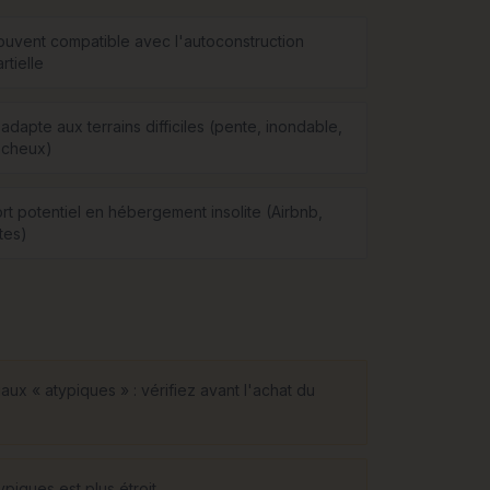
ouvent compatible avec l'autoconstruction
rtielle
adapte aux terrains difficiles (pente, inondable,
ocheux)
ort potentiel en hébergement insolite (Airbnb,
tes)
ux « atypiques » : vérifiez avant l'achat du
piques est plus étroit