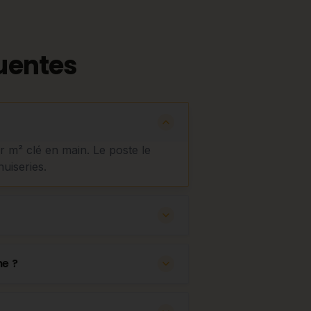
uentes
ar m² clé en main. Le poste le
nuiseries.
he ?