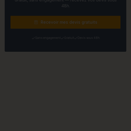
48h.
Recevoir mes devis gratuits
Sans engagement
Gratuit
Devis sous 48h