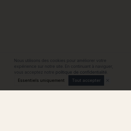
Nous utilisons des cookies pour améliorer votre
expérience sur notre site. En continuant à naviguer,
vous acceptez notre
politique de confidentialité
.
Essentiels uniquement
Tout accepter
Modulink
Le comparateur n°1 pour votre projet de maison