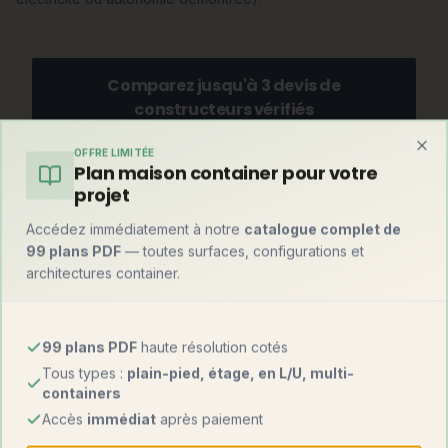
Comparez jusqu'à 3 devis de
constructeurs vérifiés
Gratuit, sans engagement — recevez vos devis sous
OFFRE LIMITÉE
48h.
Clo
Plan maison container pour votre
Recevoir mes devis gratuits
projet
Accédez immédiatement à notre
catalogue complet de
99 plans PDF
— toutes surfaces, configurations et
architectures container.
Et par rapport à une maison container ?
Avant de trancher, comparez avec la solution container —
souvent la plus rapide du marché :
99 plans PDF
haute résolution cotés
Tous types :
plain-pied, étage, en L/U, multi-
Critère
Tiny house
Maison container
containers
Accès
immédiat
après paiement
1 800 – 3 200
Prix au m²
1 000 – 1 800 €