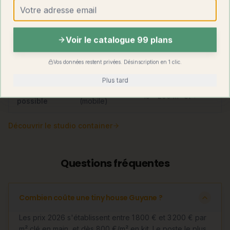
€
Totale (sur
Transportable par
Mobilité
remorque)
camion-grue
Voir le catalogue 99 plans
Permis de
Aucun si
Requis au-delà de
Vos données restent privées. Désinscription en 1 clic.
construire
mobile
20 m²
Plus tard
Surface
15 – 25 m²
13 – 200 m² et +
possible
(mobile)
Découvrir
le studio container
Questions fréquentes
Combien coûte une tiny house Guyane ?
Les prix 2026 s'établissent entre 1 800 € et 3 200 € par
m² clé en main, et dès 800 €/m² en kit. Le poste le plus