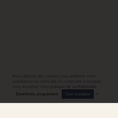
Nous utilisons des cookies pour améliorer votre
expérience sur notre site. En continuant à naviguer,
vous acceptez notre
politique de confidentialité
.
Essentiels uniquement
Tout accepter