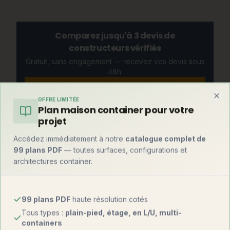
Comparez jusqu'à 3 devis de
constructeurs vérifiés
Gratuit, sans engagement — recevez vos devis sous
48h.
Recevoir mes devis gratuits
OFFRE LIMITÉE
Clo
Plan maison container pour votre
projet
Et par rapport à une maison container ?
Accédez immédiatement à notre
catalogue complet de
99 plans PDF
— toutes surfaces, configurations et
Mise en perspective avec l'alternative container, notre
architectures container.
spécialité historique :
Critère
Tiny house
Maison container
99 plans PDF
haute résolution cotés
Tous types :
plain-pied, étage, en L/U, multi-
1 800 – 3 200
Prix au m²
1 000 – 1 800 €
containers
€