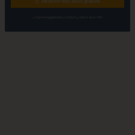
Recevoir mes devis gratuits
Sans engagement
Gratuit
Devis sous 48h