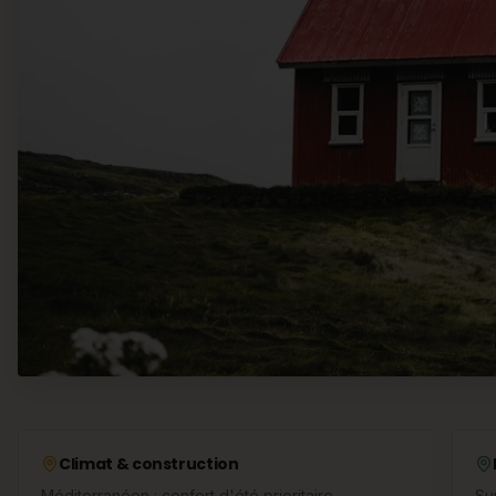
Climat & construction
Méditerranéen : confort d'été prioritaire
Su