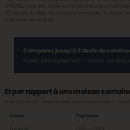
STECAL). Une tiny posée au sol devient une construction
m², permis au-delà. En résidence principale, le terrain doi
autonomie démontrée).
Comparez jusqu'à 3 devis de construc
Gratuit, sans engagement — recevez vos devis 
Et par rapport à une maison containe
Avant de trancher, comparez avec la solution container — souvent
Critère
Tiny house
Prix au m²
1 800 – 3 200 €