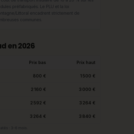
dules préfabriqués. Le PLU et la loi
ntagne/Littoral encadrent strictement de
mbreuses communes.
ud en 2026
Prix bas
Prix haut
800 €
1 500 €
2 160 €
3 000 €
2 592 €
3 264 €
3 264 €
3 840 €
atés : 3-6 mois.