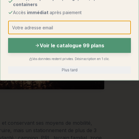
containers
Accès
immédiat
après paiement
Voir le catalogue 99 plans
Vos données restent privées. Désinscription en 1 clic.
Plus tard
e et conservant ses moyens de mobilité,
uire, mais un stationnement de plus de 3
dapté : camping, PRL, terrain familial, zone