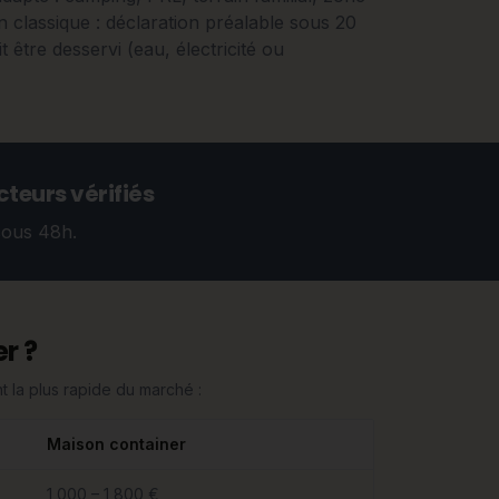
 classique : déclaration préalable sous 20
t être desservi (eau, électricité ou
teurs vérifiés
sous 48h.
r ?
 la plus rapide du marché :
Maison container
1 000 – 1 800 €