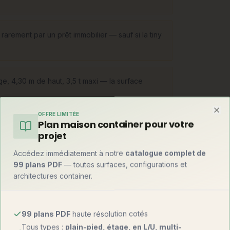
rarement par un prêt immobilier — sauf si la tiny
ge, 4,30 m de haut, 3,5 t maxi — la surface
OFFRE LIMITÉE
Clo
Plan maison container pour votre
projet
Accédez immédiatement à notre
catalogue complet de
s légère sur châssis double essieu
99 plans PDF
— toutes surfaces, configurations et
ou fondations légères, qui devient
architectures container.
bascule vers la petite maison bois : les
o-maisons fixes inspirées de l'esprit tiny —
grés.
99 plans PDF
haute résolution cotés
Tous types :
plain-pied, étage, en L/U, multi-