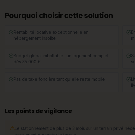
Pourquoi choisir cette solution
Rentabilité locative exceptionnelle en
E
hébergement insolite
m
Budget global imbattable : un logement complet
S
dès 35 000 €
s
Pas de taxe foncière tant qu'elle reste mobile
L
li
Les points de vigilance
Le stationnement de plus de 3 mois sur un terrain privé néce
vous avant d'acheter le terrain