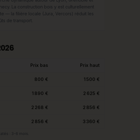
necy. La construction bois y est culturellement
te — la filière locale (Jura, Vercors) réduit les
ûts de transport.
2026
Prix bas
Prix haut
800 €
1 500 €
1 890 €
2 625 €
2 268 €
2 856 €
2 856 €
3 360 €
atés : 3-6 mois.