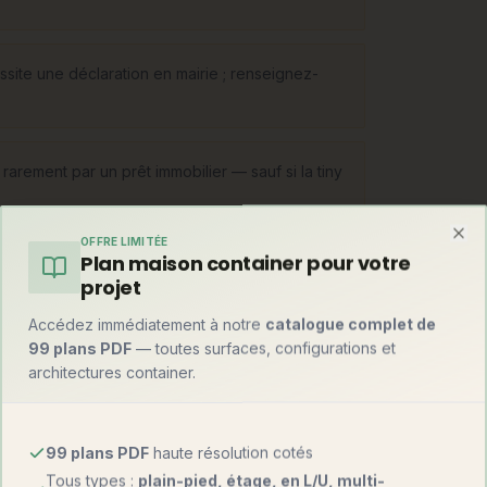
ssite une déclaration en mairie ; renseignez-
rarement par un prêt immobilier — sauf si la tiny
OFFRE LIMITÉE
Clo
Plan maison container pour votre
projet
Accédez immédiatement à notre
catalogue complet de
s légère sur châssis double essieu
99 plans PDF
— toutes surfaces, configurations et
ou fondations légères, qui devient
architectures container.
bascule vers la petite maison bois : les
o-maisons fixes inspirées de l'esprit tiny —
grés.
99 plans PDF
haute résolution cotés
Tous types :
plain-pied, étage, en L/U, multi-