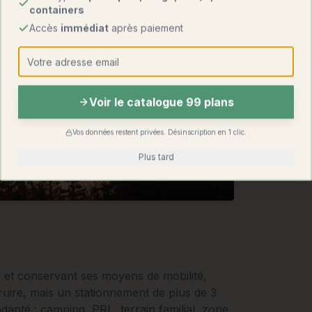
containers
Accès
immédiat
après paiement
Voir le catalogue 99 plans
Vos données restent privées. Désinscription en 1 clic.
Plus tard
e et conservant ses moyens de mobilité,
uire, mais un stationnement de plus de 3
dapté : camping, PRL, terrain familial, zone