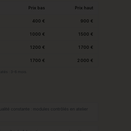
Prix bas
Prix haut
400 €
900 €
1 000 €
1 500 €
1 200 €
1 700 €
1 700 €
2 000 €
atés : 3-6 mois.
ualité constante : modules contrôlés en atelier