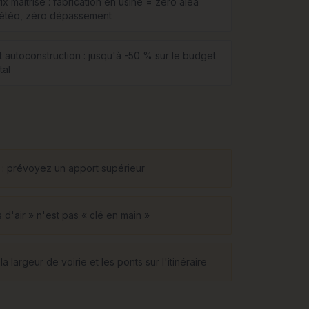
ix maîtrisé : fabrication en usine = zéro aléa
étéo, zéro dépassement
it autoconstruction : jusqu'à -50 % sur le budget
tal
on : prévoyez un apport supérieur
d'air » n'est pas « clé en main »
largeur de voirie et les ponts sur l'itinéraire