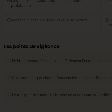
Large choix : ossature bois, métal ou béton
Pr
préfabriqué
m
Montage sur site en quelques jours seulement
K
to
Les points de vigilance
En kit, la banque finance plus difficilement l'autoconstructi
Comparez ce que chaque fabricant inclut : « hors d'eau hors 
Le transport des modules impose un accès camion : vérifiez la 