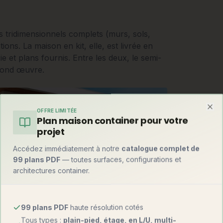
 tridimensionnels complets (murs, sols,
ons. La maison en kit, elle, est livrée en
 et plans fournis. Entre les deux, le semi-
econd œuvre.
OFFRE LIMITÉE
Clo
Plan maison container pour votre
projet
Accédez immédiatement à notre
catalogue complet de
99 plans PDF
— toutes surfaces, configurations et
architectures container.
99 plans PDF
haute résolution cotés
Tous types :
plain-pied, étage, en L/U, multi-