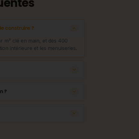
uentes
e construire ?
ar m² clé en main, et dès 400
tion intérieure et les menuiseries.
n ?