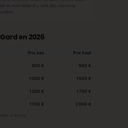
lotis et semi-enterré y sont des réponses
urelles.
 Gard en 2026
Prix bas
Prix haut
400 €
900 €
1 000 €
1 500 €
1 200 €
1 700 €
1 700 €
2 000 €
atés : 3-6 mois.