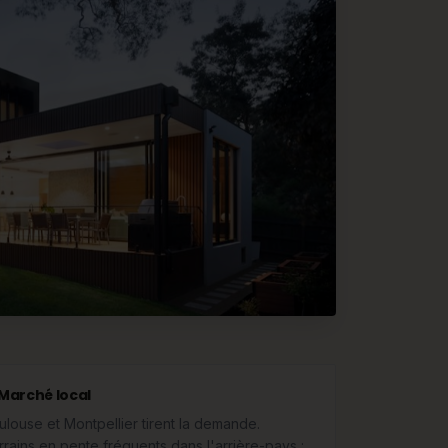
Marché local
ulouse et Montpellier tirent la demande.
rrains en pente fréquents dans l'arrière-pays :