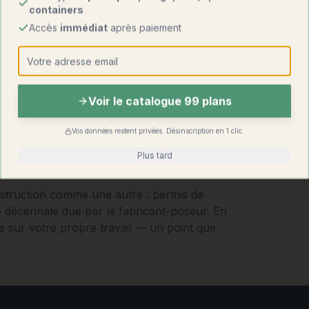
containers
Accès
immédiat
après paiement
Voir le catalogue 99 plans
Vos données restent privées. Désinscription en 1 clic.
Plus tard
struction comme une autre : permis de
e décennale due par le fabricant-poseur. En
e sur votre propre travail — un point que