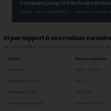
Comparez jusqu'à 3 devis de construc
Gratuit, sans engagement — recevez vos devis 
Et par rapport à une maison containe
Le match honnête avec la construction container, pour choisir e
Critère
Maison modulaire
Prix au m²
1 000 – 2 000 €
Fabrication usine
100 %
Montage sur site
2 à 5 jours
Kit autoconstruction
Oui (dès 400 €/m²)