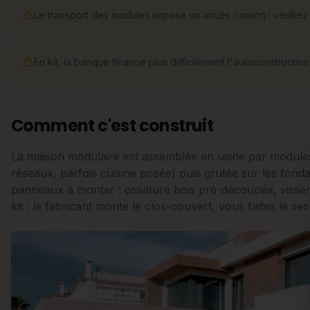
Le transport des modules impose un accès camion : vérifiez la 
En kit, la banque finance plus difficilement l'autoconstructi
Comment c'est construit
La maison modulaire est assemblée en usine par modules
réseaux, parfois cuisine posée) puis grutée sur les fondati
panneaux à monter : ossature bois pré-découpée, visserie
kit : le fabricant monte le clos-couvert, vous faites le s