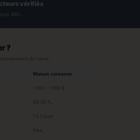
teurs vérifiés
sous 48h.
r ?
n connaissance de cause :
Maison container
1 000 – 1 800 €
80-90 %
1 à 3 jours
Rare