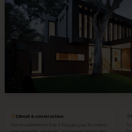
Climat & construction
Fort ensoleillement (top 3 français pour le solaire)
To
mais épisodes cévenols : ancrage et gestion des
Te