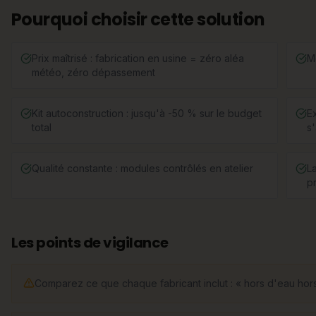
Pourquoi choisir cette solution
Prix maîtrisé : fabrication en usine = zéro aléa
M
météo, zéro dépassement
Kit autoconstruction : jusqu'à -50 % sur le budget
E
total
s
Qualité constante : modules contrôlés en atelier
L
p
Les points de vigilance
Comparez ce que chaque fabricant inclut : « hors d'eau hors 