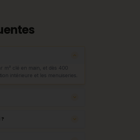
uentes
ar m² clé en main, et dès 400
tion intérieure et les menuiseries.
 ?