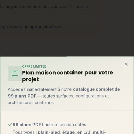
largeur de voirie et les ponts sur l'itinéraire
on : prévoyez un apport supérieur
OFFRE LIMITÉE
 tridimensionnels complets (murs, sols,
Clo
Plan maison container pour votre
ons. La maison en kit, elle, est livrée en
projet
 et plans fournis. Entre les deux, le semi-
econd œuvre.
Accédez immédiatement à notre
catalogue complet de
99 plans PDF
— toutes surfaces, configurations et
architectures container.
99 plans PDF
haute résolution cotés
Tous types :
plain-pied, étage, en L/U, multi-