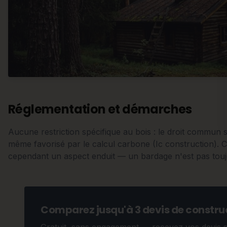
Réglementation et démarches
Aucune restriction spécifique au bois : le droit commun s
même favorisé par le calcul carbone (Ic construction).
cependant un aspect enduit — un bardage n'est pas touj
Comparez jusqu'à 3 devis de construc