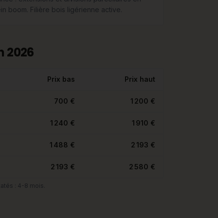
in boom. Filière bois ligérienne active.
n 2026
Prix bas
Prix haut
700 €
1 200 €
1 240 €
1 910 €
1 488 €
2 193 €
2 193 €
2 580 €
atés : 4-8 mois.