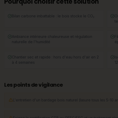
Pourquoi choisir cette solution
Bilan carbone imbattable : le bois stocke le CO₂
O
te
Ambiance intérieure chaleureuse et régulation
Fi
naturelle de l'humidité
é
Chantier sec et rapide : hors d'eau hors d'air en 2
Is
à 4 semaines
1
Les points de vigilance
L'entretien d'un bardage bois naturel (lasure tous les 5-10 an
Exigez la certification CTB ou PEFC/FSC et un traitement cl