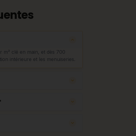
uentes
ar m² clé en main, et dès 700
tion intérieure et les menuiseries.
?