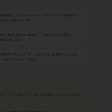
ssature 30 % plus légère : fondations allégées,
rrains difficiles OK
lière française structurée : Douglas, mélèze,
picéa locaux
olation naturellement performante (le bois isole
2× mieux que le béton)
s) — ou choisir un bois grisaillant sans entretien
asse 2 minimum de l'ossature