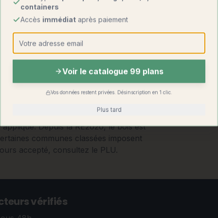
containers
Accès
immédiat
après paiement
Voir le catalogue 99 plans
Vos données restent privées. Désinscription en 1 clic.
Plus tard
'applique. Depuis la RE2020, le bois est
 Certaines communes classées imposent
ours accepté, consultez le PLU.
teurs vérifiés