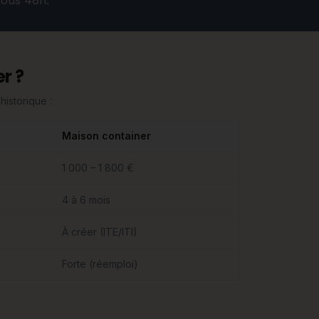
sous 48h.
r ?
historique :
Maison container
1 000 – 1 800 €
4 à 6 mois
À créer (ITE/ITI)
Forte (réemploi)