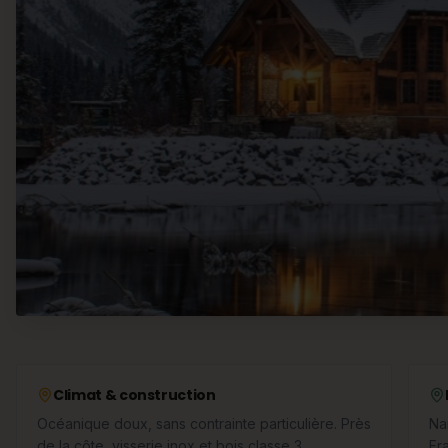
Climat & construction
Océanique doux, sans contrainte particulière. Près
Na
de la côte, visserie inox et bois classe 3
Fr