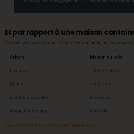
Gratuit, sans engagement — recevez vos devis 
Et par rapport à une maison containe
Mise en perspective avec l'alternative container, notre spécialité 
Critère
Maison en bois
Prix au m²
1 200 – 2 500 €
Délais
4 à 8 mois
Isolation naturelle
Excellente
Image écologique
Maximale
Découvrir
la maison container habillée bois