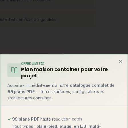
ent et certificat obligatoires
 à montants 145-220 mm remplis d'isolant,
OFFRE LIMITÉE
atives : poteau-poutre (grandes baies
Clo
Plan maison container pour votre
aux lamellé-croisé, immeubles bois). Une
projet
Accédez immédiatement à notre
catalogue complet de
99 plans PDF
— toutes surfaces, configurations et
architectures container.
99 plans PDF
haute résolution cotés
Tous types :
plain-pied, étage, en L/U, multi-