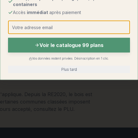
containers
Accès
immédiat
après paiement
Voir le catalogue 99 plans
Vos données restent privées. Désinscription en 1 clic.
Plus tard
'applique. Depuis la RE2020, le bois est
 Certaines communes classées imposent
ours accepté, consultez le PLU.