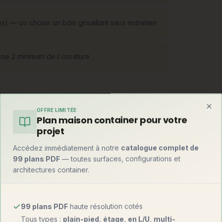
s) — ou choisir un bois grisaillant sans entretien
asse 2 minimum de l'ossature
OFFRE LIMITÉE
Clo
Plan maison container pour votre
 à montants 145-220 mm remplis d'isolant,
projet
atives : poteau-poutre (grandes baies
aux lamellé-croisé, immeubles bois). Une
Accédez immédiatement à notre
catalogue complet de
99 plans PDF
— toutes surfaces, configurations et
architectures container.
99 plans PDF
haute résolution cotés
Tous types :
plain-pied, étage, en L/U, multi-