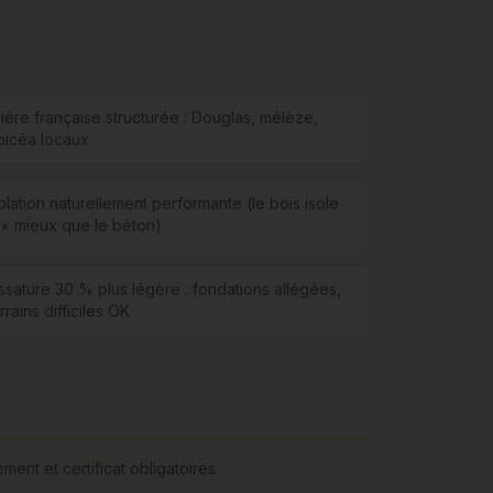
lière française structurée : Douglas, mélèze,
picéa locaux
olation naturellement performante (le bois isole
2× mieux que le béton)
ssature 30 % plus légère : fondations allégées,
rrains difficiles OK
ent et certificat obligatoires