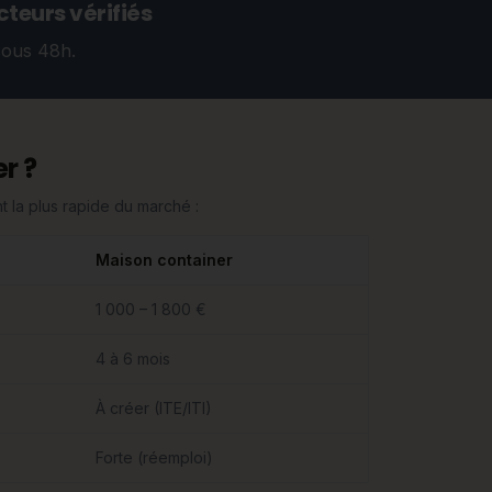
teurs vérifiés
sous 48h.
r ?
 la plus rapide du marché :
Maison container
1 000 – 1 800 €
4 à 6 mois
À créer (ITE/ITI)
Forte (réemploi)