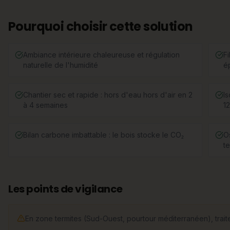
Pourquoi choisir cette solution
Ambiance intérieure chaleureuse et régulation
Fi
naturelle de l'humidité
é
Chantier sec et rapide : hors d'eau hors d'air en 2
Is
à 4 semaines
1
Bilan carbone imbattable : le bois stocke le CO₂
O
te
Les points de vigilance
En zone termites (Sud-Ouest, pourtour méditerranéen), traitem