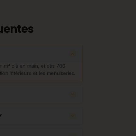
uentes
ar m² clé en main, et dès 700
tion intérieure et les menuiseries.
?