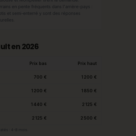
rrains en pente fréquents dans l'arrière-pays :
lotis et semi-enterré y sont des réponses
urelles.
ult en 2026
Prix bas
Prix haut
700 €
1 200 €
1 200 €
1 850 €
1 440 €
2 125 €
2 125 €
2 500 €
atés : 4-8 mois.