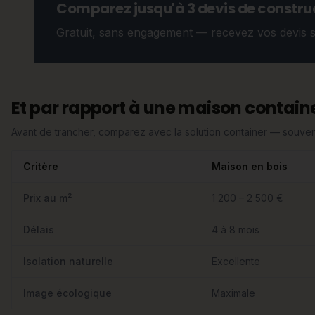
Comparez jusqu'à 3 devis de construc
Gratuit, sans engagement — recevez vos devis 
Et par rapport à une maison containe
Avant de trancher, comparez avec la solution container — souvent
Critère
Maison en bois
Prix au m²
1 200 – 2 500 €
Délais
4 à 8 mois
Isolation naturelle
Excellente
Image écologique
Maximale