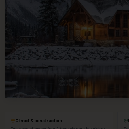
Climat & construction
Fort ensoleillement (top 3 français pour le solaire)
To