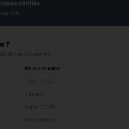
teurs vérifiés
sous 48h.
r ?
 la plus rapide du marché :
Maison container
1 000 – 1 800 €
4 à 6 mois
À créer (ITE/ITI)
Forte (réemploi)