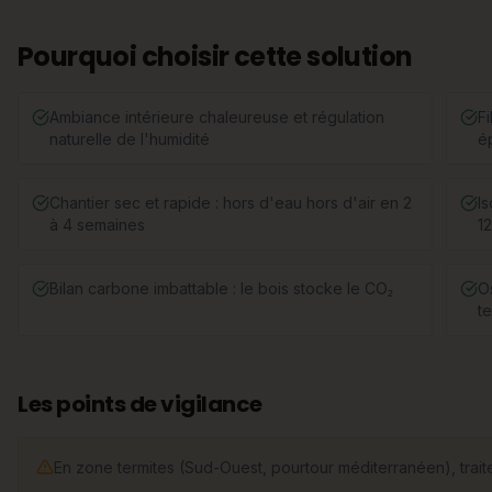
Pourquoi choisir cette solution
Ambiance intérieure chaleureuse et régulation
Fi
naturelle de l'humidité
é
Chantier sec et rapide : hors d'eau hors d'air en 2
Is
à 4 semaines
1
Bilan carbone imbattable : le bois stocke le CO₂
O
te
Les points de vigilance
En zone termites (Sud-Ouest, pourtour méditerranéen), traitem