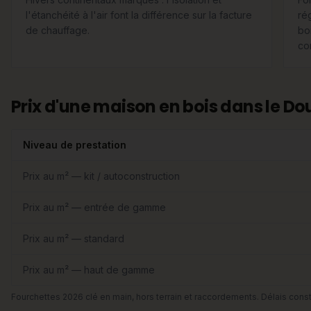
l'étanchéité à l'air font la différence sur la facture
ré
de chauffage.
boi
com
Prix d'une maison en bois dans le Do
Niveau de prestation
Prix au m² — kit / autoconstruction
Prix au m² — entrée de gamme
Prix au m² — standard
Prix au m² — haut de gamme
Fourchettes 2026 clé en main, hors terrain et raccordements. Délais const