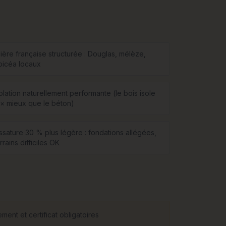
lière française structurée : Douglas, mélèze,
picéa locaux
olation naturellement performante (le bois isole
2× mieux que le béton)
ssature 30 % plus légère : fondations allégées,
rrains difficiles OK
ent et certificat obligatoires