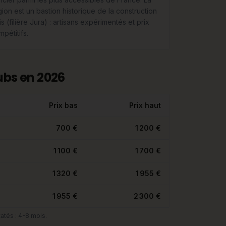
gion est un bastion historique de la construction
s (filière Jura) : artisans expérimentés et prix
pétitifs.
ubs en 2026
Prix bas
Prix haut
700 €
1 200 €
1 100 €
1 700 €
1 320 €
1 955 €
1 955 €
2 300 €
atés : 4-8 mois.