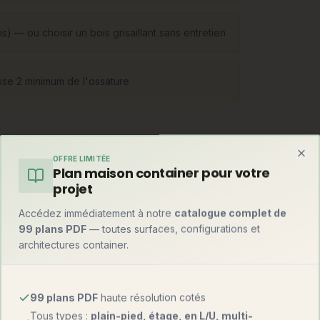
s) — ou choisir un bois grisaillant sans entretien
asse 2 minimum de l'ossature
OFFRE LIMITÉE
Clo
Plan maison container pour votre
 à montants 145-220 mm remplis d'isolant,
projet
atives : poteau-poutre (grandes baies
aux lamellé-croisé, immeubles bois). Une
Accédez immédiatement à notre
catalogue complet de
99 plans PDF
— toutes surfaces, configurations et
architectures container.
99 plans PDF
haute résolution cotés
Tous types :
plain-pied, étage, en L/U, multi-