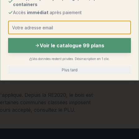
containers
Accès
immédiat
après paiement
Voir le catalogue 99 plans
Vos données restent privées. Désinscription en 1 clic.
Plus tard
'applique. Depuis la RE2020, le bois est
 Certaines communes classées imposent
ours accepté, consultez le PLU.