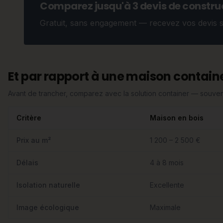
Comparez jusqu'à 3 devis de construc
Gratuit, sans engagement — recevez vos devis 
Et par rapport à une maison containe
Avant de trancher, comparez avec la solution container — souvent
Critère
Maison en bois
Prix au m²
1 200 – 2 500 €
Délais
4 à 8 mois
Isolation naturelle
Excellente
Image écologique
Maximale