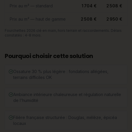
Prix au m² — standard
1 704 €
2 508 €
Prix au m² — haut de gamme
2 508 €
2 950 €
Fourchettes 2026 clé en main, hors terrain et raccordements. Délais
constatés : 4-8 mois.
Pourquoi choisir cette solution
Ossature 30 % plus légère : fondations allégées,
terrains difficiles OK
Ambiance intérieure chaleureuse et régulation naturelle
de l'humidité
Filière française structurée : Douglas, mélèze, épicéa
locaux