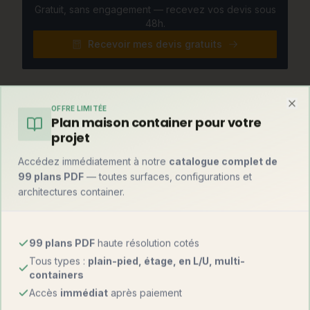
Gratuit, sans engagement — recevez vos devis sous
48h.
Recevoir mes devis gratuits
Et par rapport à une maison container ?
OFFRE LIMITÉE
Clo
Plan maison container pour votre
Le match honnête avec la construction container, pour choisir
projet
en connaissance de cause :
Accédez immédiatement à notre
catalogue complet de
99 plans PDF
— toutes surfaces, configurations et
Maison en
Maison
Critère
architectures container.
bois
container
1 200 – 2 500
Prix au m²
1 000 – 1 800 €
€
99 plans PDF
haute résolution cotés
Tous types :
plain-pied, étage, en L/U, multi-
Délais
4 à 8 mois
4 à 6 mois
containers
Accès
immédiat
après paiement
Isolation
Excellente
À créer (ITE/ITI)