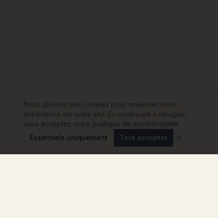
Nous utilisons des cookies pour améliorer votre
expérience sur notre site. En continuant à naviguer,
vous acceptez notre
politique de confidentialité
.
Essentiels uniquement
Tout accepter
Modulink
Le comparateur n°1 pour votre projet de maison