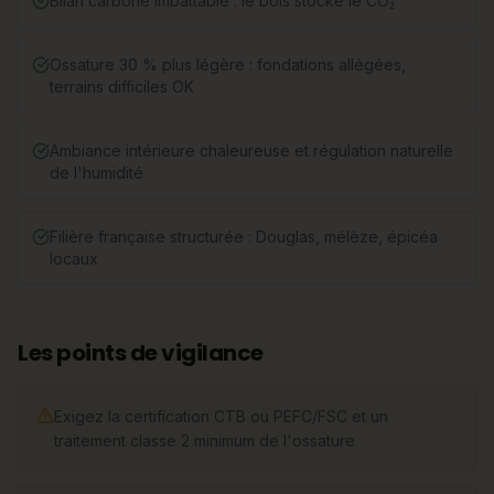
Bilan carbone imbattable : le bois stocke le CO₂
Ossature 30 % plus légère : fondations allégées,
terrains difficiles OK
Ambiance intérieure chaleureuse et régulation naturelle
de l'humidité
Filière française structurée : Douglas, mélèze, épicéa
locaux
Les points de vigilance
Exigez la certification CTB ou PEFC/FSC et un
traitement classe 2 minimum de l'ossature