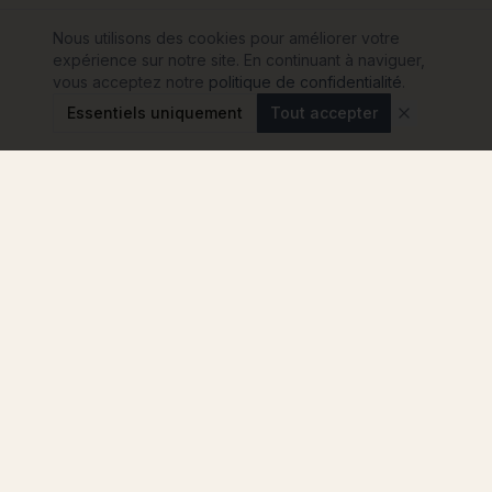
Nous utilisons des cookies pour améliorer votre
expérience sur notre site. En continuant à naviguer,
vous acceptez notre
politique de confidentialité
.
Essentiels uniquement
Tout accepter
Modulink
Le comparateur n°1 pour votre projet de maison
container en France. Comparez les
constructeurs, sans engagement.
4.8
★
★
★
★
★