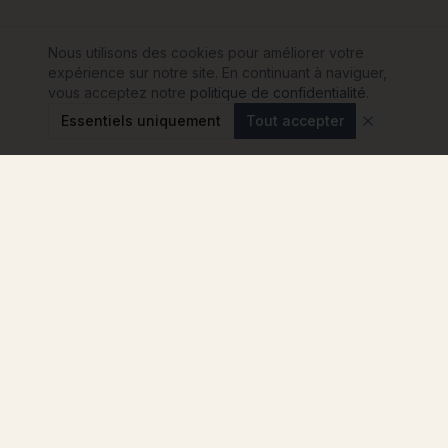
Nous utilisons des cookies pour améliorer votre
expérience sur notre site. En continuant à naviguer,
vous acceptez notre
politique de confidentialité
.
Essentiels uniquement
Tout accepter
Modulink
Le comparateur n°1 pour votre projet de maison
container en France. Comparez les
constructeurs, sans engagement.
4.8
★
★
★
★
★