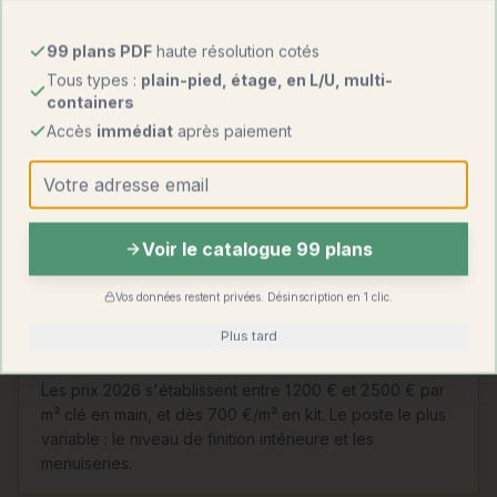
Isolation
99 plans PDF
haute résolution cotés
Excellente
À créer (ITE/ITI)
naturelle
Tous types :
plain-pied, étage, en L/U, multi-
containers
Image
Maximale
Forte (réemploi)
Accès
immédiat
après paiement
écologique
Découvrir
la maison container habillée bois
Voir le catalogue 99 plans
Questions fréquentes
Vos données restent privées. Désinscription en 1 clic.
Plus tard
Combien coûte une maison en bois 3 chambres ?
Les prix 2026 s'établissent entre 1 200 € et 2 500 € par
m² clé en main, et dès 700 €/m² en kit. Le poste le plus
variable : le niveau de finition intérieure et les
menuiseries.