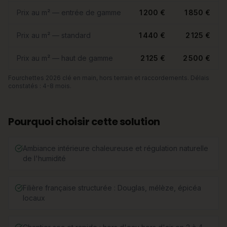
Prix au m² — entrée de gamme
1 200 €
1 850 €
Prix au m² — standard
1 440 €
2 125 €
Prix au m² — haut de gamme
2 125 €
2 500 €
Fourchettes 2026 clé en main, hors terrain et raccordements. Délais
constatés : 4-8 mois.
Pourquoi choisir cette solution
Ambiance intérieure chaleureuse et régulation naturelle
de l'humidité
Filière française structurée : Douglas, mélèze, épicéa
locaux