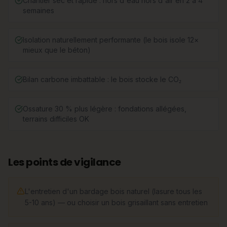
Chantier sec et rapide : hors d'eau hors d'air en 2 à 4
semaines
Isolation naturellement performante (le bois isole 12×
mieux que le béton)
Bilan carbone imbattable : le bois stocke le CO₂
Ossature 30 % plus légère : fondations allégées,
terrains difficiles OK
Les points de vigilance
L'entretien d'un bardage bois naturel (lasure tous les
5-10 ans) — ou choisir un bois grisaillant sans entretien