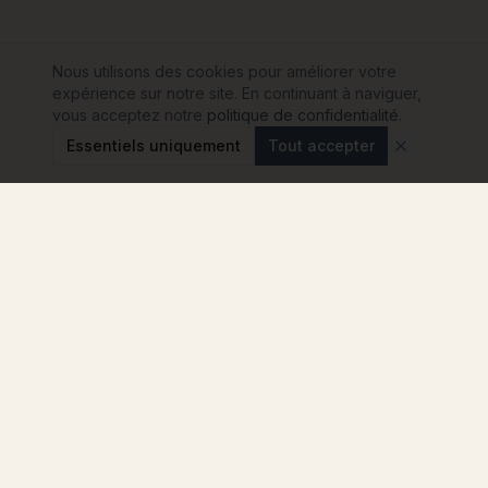
Nous utilisons des cookies pour améliorer votre
expérience sur notre site. En continuant à naviguer,
vous acceptez notre
politique de confidentialité
.
Essentiels uniquement
Tout accepter
Modulink
Le comparateur n°1 pour votre projet de maison
container en France. Comparez les
constructeurs, sans engagement.
4.8
★
★
★
★
★