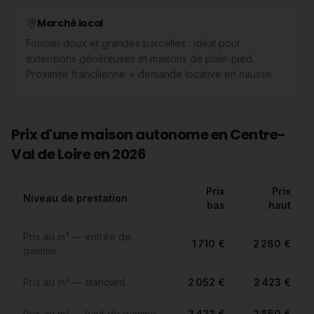
Marché local
Foncier doux et grandes parcelles : idéal pour
extensions généreuses et maisons de plain-pied.
Proximité francilienne = demande locative en hausse.
Prix d'une maison autonome en Centre-
Val de Loire en 2026
Prix
Prix
Niveau de prestation
bas
haut
Prix au m² — entrée de
1 710 €
2 280 €
gamme
Prix au m² — standard
2 052 €
2 423 €
Prix au m² — haut de gamme
2 423 €
2 850 €