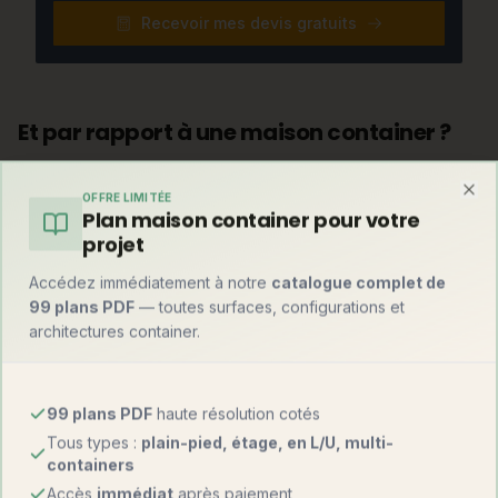
Recevoir mes devis gratuits
Et par rapport à une maison container ?
Avant de trancher, comparez avec la solution container —
souvent la plus rapide du marché :
OFFRE LIMITÉE
Clo
Plan maison container pour votre
projet
Maison
Critère
Maison container
autonome
Accédez immédiatement à notre
catalogue complet de
99 plans PDF
— toutes surfaces, configurations et
1 800 – 3
1 000 – 1 800 € (+
Prix au m²
architectures container.
000 €
équipements)
Native
Autonomie
(conçue
Possible en option
99 plans PDF
haute résolution cotés
pour)
Tous types :
plain-pied, étage, en L/U, multi-
containers
Niveau
Accès
immédiat
après paiement
Isolation
RE2020 avec ITE