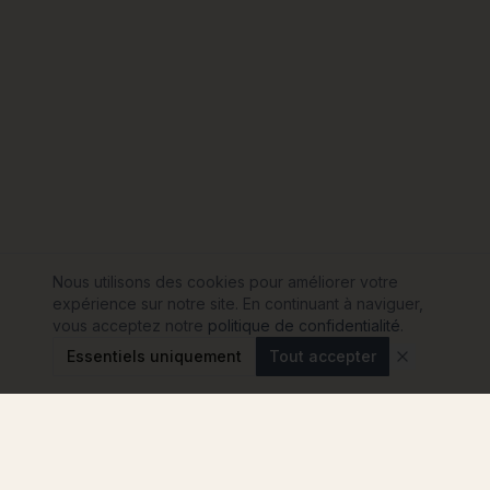
Nous utilisons des cookies pour améliorer votre
expérience sur notre site. En continuant à naviguer,
vous acceptez notre
politique de confidentialité
.
Essentiels uniquement
Tout accepter
Modulink