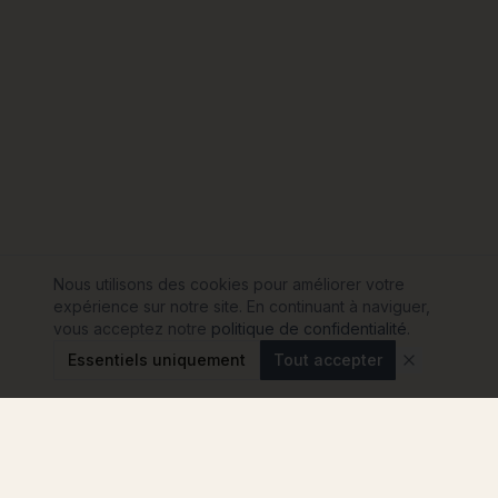
Nous utilisons des cookies pour améliorer votre
expérience sur notre site. En continuant à naviguer,
vous acceptez notre
politique de confidentialité
.
Essentiels uniquement
Tout accepter
Modulink