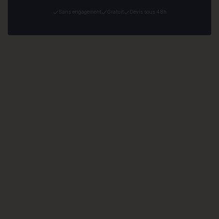
Sans engagement
Gratuit
Devis sous 48h