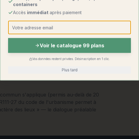
containers
Accès
immédiat
après paiement
Voir le catalogue 99 plans
Vos données restent privées. Désinscription en 1 clic.
Plus tard
t commun s'applique (permis au-delà de 20
e R111-27 du code de l'urbanisme permet à
actère des lieux » — le dialogue préalable