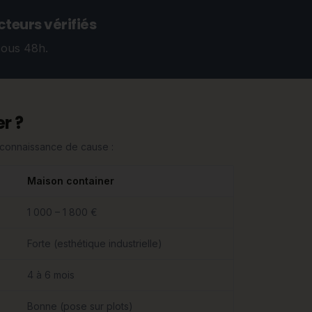
teurs vérifiés
sous 48h.
r ?
n connaissance de cause :
Maison container
1 000 – 1 800 €
Forte (esthétique industrielle)
4 à 6 mois
Bonne (pose sur plots)