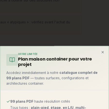
cile à obtenir sur des structures non
ux « atypiques » : vérifiez avant l'achat du
OFFRE LIMITÉE
Clo
Plan maison container pour votre
ns en pente ou inondables), les maisons semi-
projet
), les structures métalliques (grandes
rganiques. Chaque forme impose son bureau
Accédez immédiatement à notre
catalogue complet de
selon le concept.
99 plans PDF
— toutes surfaces, configurations et
architectures container.
99 plans PDF
haute résolution cotés
Tous types :
plain-pied, étage, en L/U, multi-