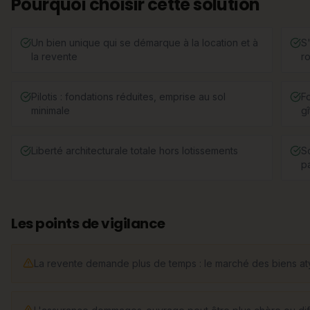
Pourquoi choisir cette solution
Un bien unique qui se démarque à la location et à
S'
la revente
r
Pilotis : fondations réduites, emprise au sol
F
minimale
gî
Liberté architecturale totale hors lotissements
S
pa
Les points de vigilance
La revente demande plus de temps : le marché des biens aty