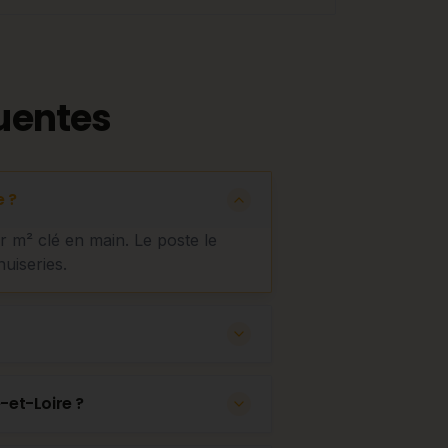
uentes
 ?
ar m² clé en main. Le poste le
nuiseries.
-et-Loire ?