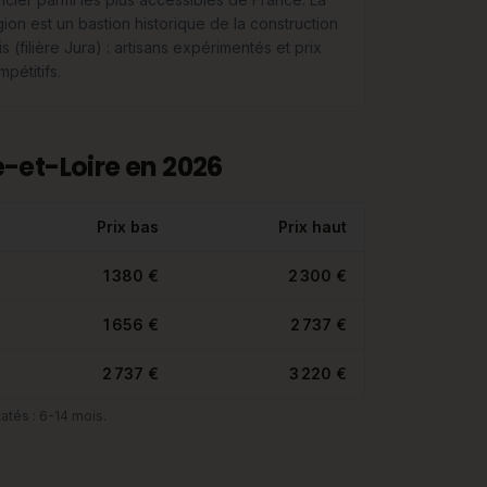
gion est un bastion historique de la construction
s (filière Jura) : artisans expérimentés et prix
pétitifs.
-et-Loire en 2026
Prix bas
Prix haut
1 380 €
2 300 €
1 656 €
2 737 €
2 737 €
3 220 €
atés : 6-14 mois.