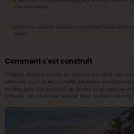
L'assurance dommages-ouvrage peut être plus chère ou diffi
conventionnelles
Le PLU de certaines communes restreint les formes et matéria
terrain
Comment c'est construit
L'habitat atypique couvre les maisons sur pilotis (terrai
enterrées ou sous terre (inertie thermique exceptionnelle
portées sans mur porteur), les dômes et les maisons o
d'études : structure bois lamellé, acier ou béton banché 