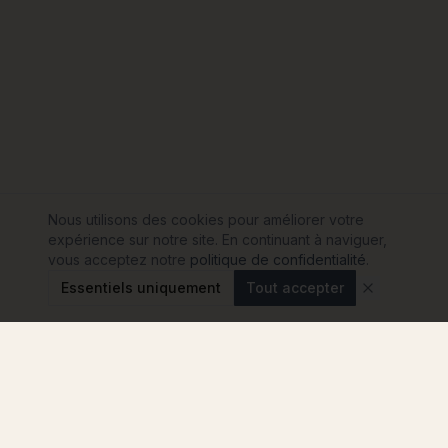
Nous utilisons des cookies pour améliorer votre
expérience sur notre site. En continuant à naviguer,
vous acceptez notre
politique de confidentialité
.
Essentiels uniquement
Tout accepter
Modulink