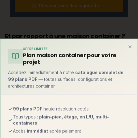
Recevoir mes devis gratuits
Et par rapport à une maison container ?
Avant de trancher, comparez avec la solution container —
OFFRE LIMITÉE
souvent la plus rapide du marché :
Clo
Plan maison container pour votre
projet
Maison
Critère
Maison container
Accédez immédiatement à notre
catalogue complet de
atypique
99 plans PDF
— toutes surfaces, configurations et
architectures container.
1 500 – 3 500
Prix au m²
1 000 – 1 800 €
€
Forte (esthétique
99 plans PDF
haute résolution cotés
Originalité
Maximale
industrielle)
Tous types :
plain-pied, étage, en L/U, multi-
containers
Délais
6 à 14 mois
4 à 6 mois
Accès
immédiat
après paiement