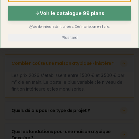
difficiles
adaptation
plots)
Voir le catalogue 99 plans
Découvrir
la maison container design
Vos données restent privées. Désinscription en 1 clic.
Plus tard
Questions fréquentes
Combien coûte une maison atypique Finistère ?
Les prix 2026 s'établissent entre 1 500 € et 3 500 € par
m² clé en main. Le poste le plus variable : le niveau de
finition intérieure et les menuiseries.
Quels délais pour ce type de projet ?
Quelles fondations pour une maison atypique
Finistère ?