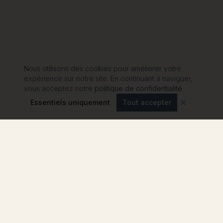
Nous utilisons des cookies pour améliorer votre
expérience sur notre site. En continuant à naviguer,
vous acceptez notre
politique de confidentialité
.
Essentiels uniquement
Tout accepter
Modulink
Le comparateur n°1 pour votre projet de maison
container en France. Comparez les
constructeurs, sans engagement.