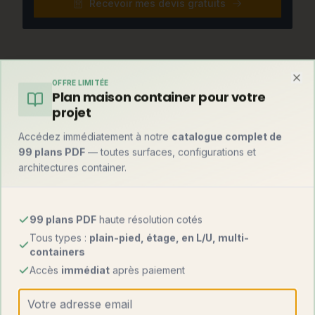
Recevoir mes devis gratuits
Et par rapport à une maison container ?
OFFRE LIMITÉE
Clo
Plan maison container pour votre
Avant de trancher, comparez avec la solution container —
souvent la plus rapide du marché :
projet
Accédez immédiatement à notre
catalogue complet de
Maison
Critère
Maison container
99 plans PDF
— toutes surfaces, configurations et
atypique
architectures container.
1 500 – 3 500
Prix au m²
1 000 – 1 800 €
€
99 plans PDF
haute résolution cotés
Forte (esthétique
Tous types :
plain-pied, étage, en L/U, multi-
Originalité
Maximale
industrielle)
containers
Accès
immédiat
après paiement
Délais
6 à 14 mois
4 à 6 mois
Terrains
Excellente
Bonne (pose sur