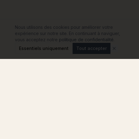
Nous utilisons des cookies pour améliorer votre
expérience sur notre site. En continuant à naviguer,
vous acceptez notre
politique de confidentialité
.
Essentiels uniquement
Tout accepter
Modulink
Le comparateur n°1 pour votre projet de maison
container en France. Comparez les
constructeurs, sans engagement.
4.8
★
★
★
★
★