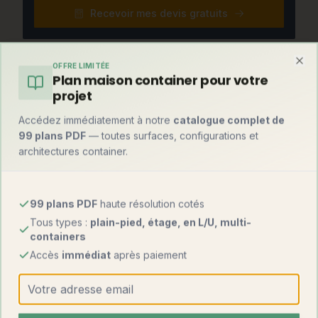
Recevoir mes devis gratuits
OFFRE LIMITÉE
Clo
Plan maison container pour votre
Et par rapport à une maison container ?
projet
Mise en perspective avec l'alternative container, notre
spécialité historique :
Accédez immédiatement à notre
catalogue complet de
99 plans PDF
— toutes surfaces, configurations et
architectures container.
Maison
Critère
Maison container
atypique
1 500 – 3 500
99 plans PDF
haute résolution cotés
Prix au m²
1 000 – 1 800 €
€
Tous types :
plain-pied, étage, en L/U, multi-
containers
Forte (esthétique
Originalité
Maximale
Accès
immédiat
après paiement
industrielle)
Délais
6 à 14 mois
4 à 6 mois