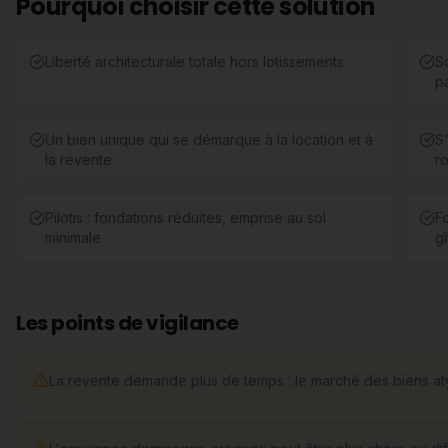
Pourquoi choisir cette solution
Liberté architecturale totale hors lotissements
S
pa
Un bien unique qui se démarque à la location et à
S'
la revente
r
Pilotis : fondations réduites, emprise au sol
F
minimale
gî
Les points de vigilance
La revente demande plus de temps : le marché des biens aty