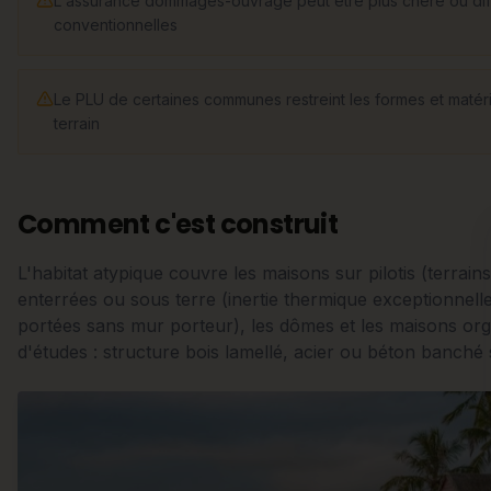
L'assurance dommages-ouvrage peut être plus chère ou diffi
conventionnelles
Le PLU de certaines communes restreint les formes et matéria
terrain
Comment c'est construit
L'habitat atypique couvre les maisons sur pilotis (terrai
enterrées ou sous terre (inertie thermique exceptionnelle
portées sans mur porteur), les dômes et les maisons o
d'études : structure bois lamellé, acier ou béton banché 