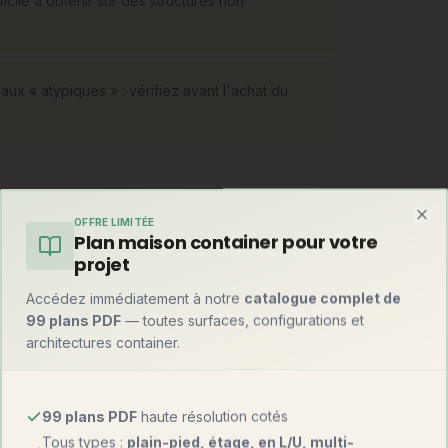
cile à obtenir sur des structures non
ux « atypiques » : vérifiez avant l'achat du
OFFRE LIMITÉE
Clo
Plan maison container pour votre
ns en pente ou inondables), les maisons semi-
projet
), les structures métalliques (grandes
rganiques. Chaque forme impose son bureau
Accédez immédiatement à notre
catalogue complet de
selon le concept.
99 plans PDF
— toutes surfaces, configurations et
architectures container.
99 plans PDF
haute résolution cotés
Tous types :
plain-pied, étage, en L/U, multi-