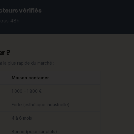
teurs vérifiés
sous 48h.
r ?
 la plus rapide du marché :
Maison container
1 000 – 1 800 €
Forte (esthétique industrielle)
4 à 6 mois
Bonne (pose sur plots)