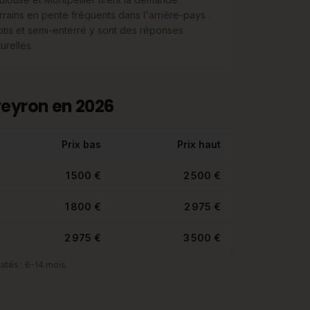
rrains en pente fréquents dans l'arrière-pays :
lotis et semi-enterré y sont des réponses
urelles.
veyron en 2026
Prix bas
Prix haut
1 500 €
2 500 €
1 800 €
2 975 €
2 975 €
3 500 €
atés : 6-14 mois.