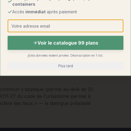
containers
Accès
immédiat
après paiement
Voir le catalogue 99 plans
Vos données restent privées. Désinscription en 1 clic.
Plus tard
t commun s'applique (permis au-delà de 20
e R111-27 du code de l'urbanisme permet à
actère des lieux » — le dialogue préalable