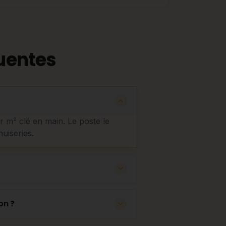
uentes
ar m² clé en main. Le poste le
nuiseries.
on ?