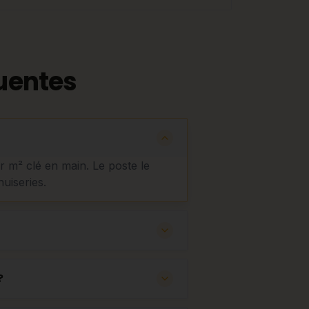
uentes
ar m² clé en main. Le poste le
nuiseries.
?