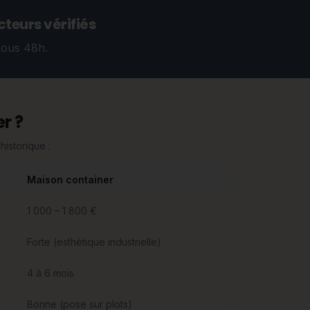
teurs vérifiés
sous 48h.
r ?
historique :
Maison container
1 000 – 1 800 €
Forte (esthétique industrielle)
4 à 6 mois
Bonne (pose sur plots)