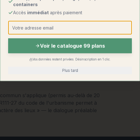
containers
Accès
immédiat
après paiement
Voir le catalogue 99 plans
Vos données restent privées. Désinscription en 1 clic.
Plus tard
t commun s'applique (permis au-delà de 20
e R111-27 du code de l'urbanisme permet à
actère des lieux » — le dialogue préalable