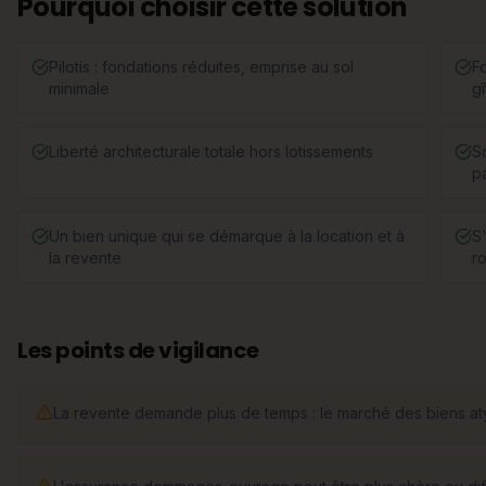
Pourquoi choisir cette solution
Pilotis : fondations réduites, emprise au sol
F
minimale
gî
Liberté architecturale totale hors lotissements
S
pa
Un bien unique qui se démarque à la location et à
S'
la revente
r
Les points de vigilance
La revente demande plus de temps : le marché des biens aty