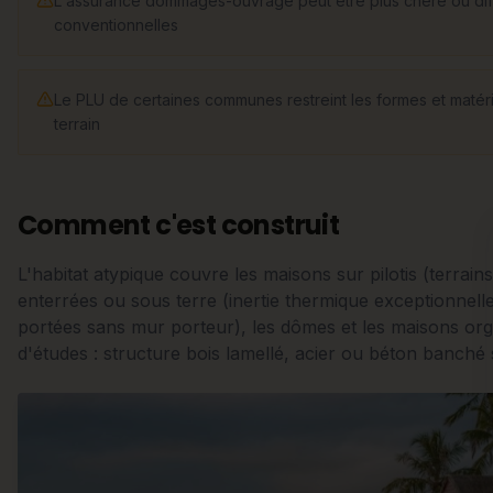
L'assurance dommages-ouvrage peut être plus chère ou diffi
conventionnelles
Le PLU de certaines communes restreint les formes et matéria
terrain
Comment c'est construit
L'habitat atypique couvre les maisons sur pilotis (terrai
enterrées ou sous terre (inertie thermique exceptionnelle
portées sans mur porteur), les dômes et les maisons o
d'études : structure bois lamellé, acier ou béton banché 