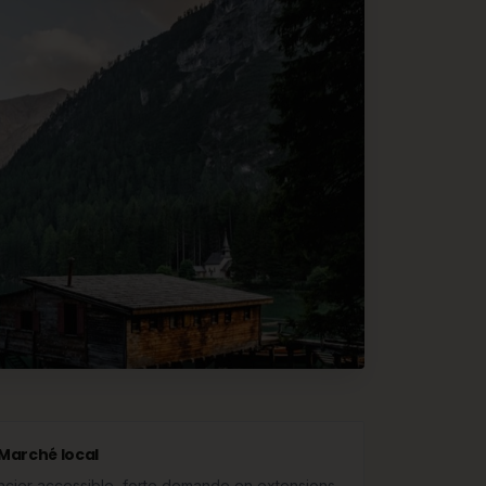
Marché local
ncier accessible, forte demande en extensions