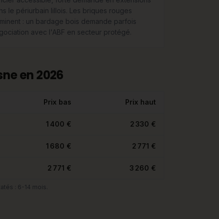
s le périurbain lillois. Les briques rouges
minent : un bardage bois demande parfois
gociation avec l'ABF en secteur protégé.
sne en 2026
Prix bas
Prix haut
1 400 €
2 330 €
1 680 €
2 771 €
2 771 €
3 260 €
atés : 6-14 mois.