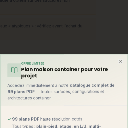
cile à obtenir sur des structures non
ux « atypiques » : vérifiez avant l'achat du
OFFRE LIMITÉE
Clo
Plan maison container pour votre
ns en pente ou inondables), les maisons semi-
projet
), les structures métalliques (grandes
rganiques. Chaque forme impose son bureau
Accédez immédiatement à notre
catalogue complet de
selon le concept.
99 plans PDF
— toutes surfaces, configurations et
architectures container.
99 plans PDF
haute résolution cotés
Tous types :
plain-pied, étage, en L/U, multi-