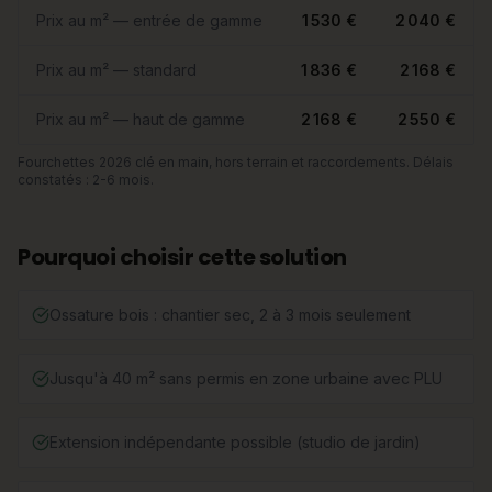
Prix au m² — entrée de gamme
1 530 €
2 040 €
Prix au m² — standard
1 836 €
2 168 €
Prix au m² — haut de gamme
2 168 €
2 550 €
Fourchettes 2026 clé en main, hors terrain et raccordements. Délais
constatés : 2-6 mois.
Pourquoi choisir cette solution
Ossature bois : chantier sec, 2 à 3 mois seulement
Jusqu'à 40 m² sans permis en zone urbaine avec PLU
Extension indépendante possible (studio de jardin)