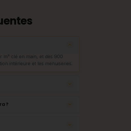
uentes
ar m² clé en main, et dès 900
tion intérieure et les menuiseries.
ra ?