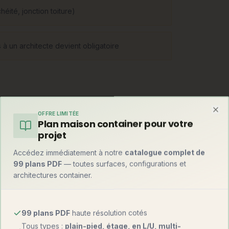
héité, jonction toiture)
 à un architecte devient obligatoire
OFFRE LIMITÉE
lume principal, ouverture créée dans le
Clo
Plan maison container pour votre
 techniques les plus courantes : ossature
projet
que (continuité avec l'existant), container
t plat béton pour les surélévations.
Accédez immédiatement à notre
catalogue complet de
99 plans PDF
— toutes surfaces, configurations et
architectures container.
99 plans PDF
haute résolution cotés
Tous types :
plain-pied, étage, en L/U, multi-