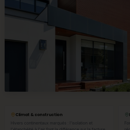
Climat & construction
Hivers continentaux marqués : l'isolation et
Fo
l'étanchéité à l'air font la différence sur la facture
ré