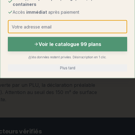
containers
Accès
immédiat
après paiement
Voir le catalogue 99 plans
Vos données restent privées. Désinscription en 1 clic.
Plus tard
erte par un PLU, la déclaration préalable
s). Attention au seuil des 150 m² de surface
te.
teurs vérifiés