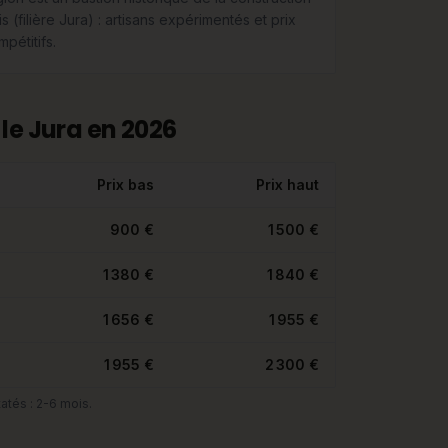
s (filière Jura) : artisans expérimentés et prix
pétitifs.
le Jura en 2026
Prix bas
Prix haut
900 €
1 500 €
1 380 €
1 840 €
1 656 €
1 955 €
1 955 €
2 300 €
atés : 2-6 mois.